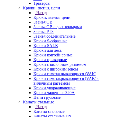
Траверсы
Крюки, звенья, цепи
Назад
Крюки, звенья, цепи
Звенья ОВ
Звенья ОВ с доп. кольцами
Звенья РТ3
Звенья соеденительные
Крюки S-образные
Крюки SALK
Крюки для леса
Крюки контейнерные
Крюки приварные
Крюки с вилочным разъемом
Крюки с широким зевом
Крюки самозакрывающиеся (VAK)
Крюки самозакрывающиеся (VAK) с
вилочным разъемом
Крюки укорачивающие
Крюки чалочные 320А
Цепи грузовые
Канаты стальные
Назад
Канаты стальные
Канаты стальные EN