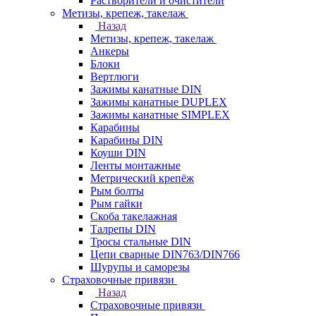
Растворители и очистители
Метизы, крепеж, такелаж
Назад
Метизы, крепеж, такелаж
Анкеры
Блоки
Вертлюги
Зажимы канатные DIN
Зажимы канатные DUPLEX
Зажимы канатные SIMPLEX
Карабины
Карабины DIN
Коуши DIN
Ленты монтажные
Метрический крепёж
Рым болты
Рым гайки
Скоба такелажная
Талрепы DIN
Тросы стальные DIN
Цепи сварные DIN763/DIN766
Шурупы и саморезы
Страховочные привязи
Назад
Страховочные привязи