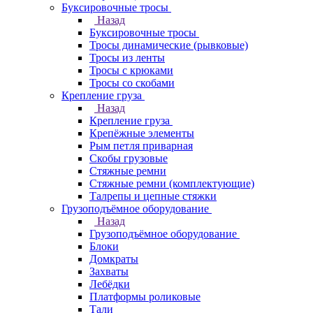
Буксировочные тросы
Назад
Буксировочные тросы
Тросы динамические (рывковые)
Тросы из ленты
Тросы с крюками
Тросы со скобами
Крепление груза
Назад
Крепление груза
Крепёжные элементы
Рым петля приварная
Скобы грузовые
Стяжные ремни
Стяжные ремни (комплектующие)
Талрепы и цепные стяжки
Грузоподъёмное оборудование
Назад
Грузоподъёмное оборудование
Блоки
Домкраты
Захваты
Лебёдки
Платформы роликовые
Тали