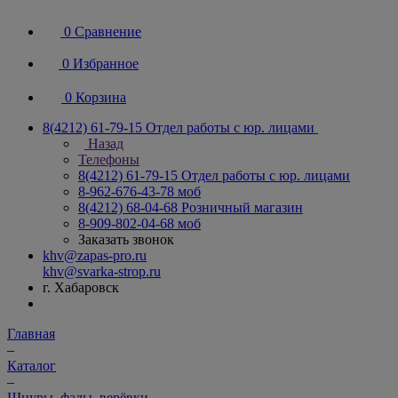
0
Сравнение
0
Избранное
0
Корзина
8(4212) 61-79-15
Отдел работы с юр. лицами
Назад
Телефоны
8(4212) 61-79-15
Отдел работы с юр. лицами
8-962-676-43-78
моб
8(4212) 68-04-68
Розничный магазин
8-909-802-04-68
моб
Заказать звонок
khv@zapas-pro.ru
khv@svarka-strop.ru
г. Хабаровск
Главная
–
Каталог
–
Шнуры, фалы, верёвки