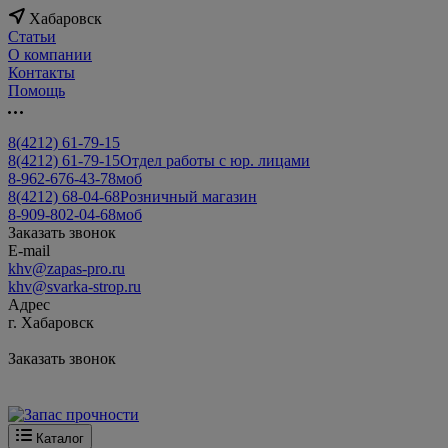
Хабаровск
Статьи
О компании
Контакты
Помощь
8(4212) 61-79-15
8(4212) 61-79-15
Отдел работы с юр. лицами
8-962-676-43-78
моб
8(4212) 68-04-68
Розничный магазин
8-909-802-04-68
моб
Заказать звонок
E-mail
khv@zapas-pro.ru
khv@svarka-strop.ru
Адрес
г. Хабаровск
Заказать звонок
Каталог