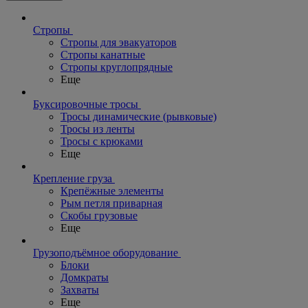
Стропы
Стропы для эвакуаторов
Стропы канатные
Стропы круглопрядные
Еще
Буксировочные тросы
Тросы динамические (рывковые)
Тросы из ленты
Тросы с крюками
Еще
Крепление груза
Крепёжные элементы
Рым петля приварная
Скобы грузовые
Еще
Грузоподъёмное оборудование
Блоки
Домкраты
Захваты
Еще