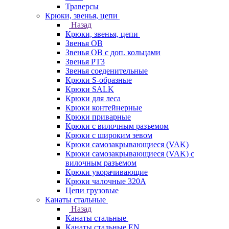
Траверсы
Крюки, звенья, цепи
Назад
Крюки, звенья, цепи
Звенья ОВ
Звенья ОВ с доп. кольцами
Звенья РТ3
Звенья соеденительные
Крюки S-образные
Крюки SALK
Крюки для леса
Крюки контейнерные
Крюки приварные
Крюки с вилочным разъемом
Крюки с широким зевом
Крюки самозакрывающиеся (VAK)
Крюки самозакрывающиеся (VAK) с
вилочным разъемом
Крюки укорачивающие
Крюки чалочные 320А
Цепи грузовые
Канаты стальные
Назад
Канаты стальные
Канаты стальные EN