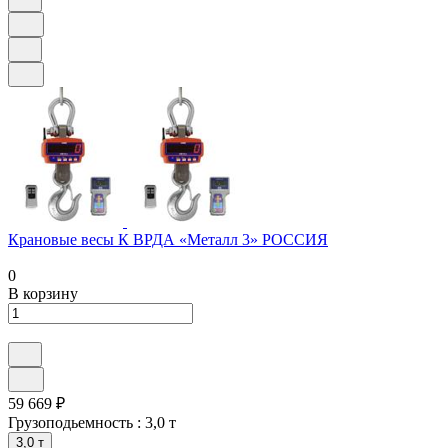
Крановые весы К ВРДА «Металл 3» РОССИЯ
0
В корзину
59 669 ₽
Грузоподьемность :
3,0 т
3,0 т