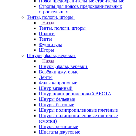
Пояса предохранительные строительные
Стропы для поясов предохранительных
строительных
Тенты, пологи, шторы
Назад
Тенты, пологи, шторы
Пологи
Тенты
Фурнитура
Шторы
Шнуры, фалы, верёвки
Назад
Шнуры, фалы, верёвки
Верёвки джутовые
Ленты
Фалы капроновые
Шнур вязанный
Шнур полипропиленовый ВЕСТА
Шнуры бельевые
Шнуры бытовые
Шнуры полипропиленовые плетёные
Шнуры полипропиленовые плетёные
(смотки)
Шнуры резиновые
Шпагаты джутовые