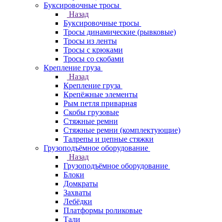
Буксировочные тросы
Назад
Буксировочные тросы
Тросы динамические (рывковые)
Тросы из ленты
Тросы с крюками
Тросы со скобами
Крепление груза
Назад
Крепление груза
Крепёжные элементы
Рым петля приварная
Скобы грузовые
Стяжные ремни
Стяжные ремни (комплектующие)
Талрепы и цепные стяжки
Грузоподъёмное оборудование
Назад
Грузоподъёмное оборудование
Блоки
Домкраты
Захваты
Лебёдки
Платформы роликовые
Тали