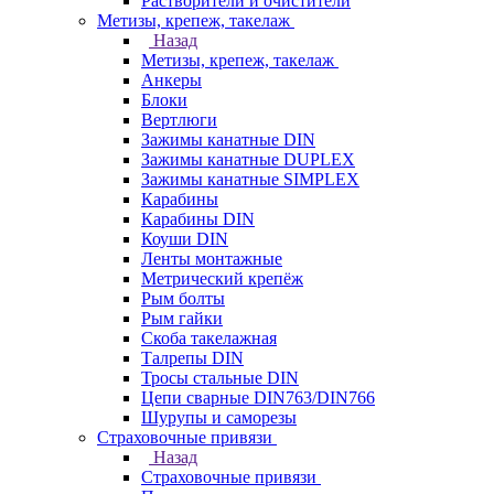
Растворители и очистители
Метизы, крепеж, такелаж
Назад
Метизы, крепеж, такелаж
Анкеры
Блоки
Вертлюги
Зажимы канатные DIN
Зажимы канатные DUPLEX
Зажимы канатные SIMPLEX
Карабины
Карабины DIN
Коуши DIN
Ленты монтажные
Метрический крепёж
Рым болты
Рым гайки
Скоба такелажная
Талрепы DIN
Тросы стальные DIN
Цепи сварные DIN763/DIN766
Шурупы и саморезы
Страховочные привязи
Назад
Страховочные привязи