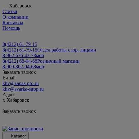
Хабаровск
Статьи
О компании
Контакты
Помощь
8(4212) 61-79-15
8(4212) 61-79-15
Отдел работы с юр. лицами
8-962-676-43-78
моб
8(4212) 68-04-68
Розничный магазин
8-909-802-04-68
моб
Заказать звонок
E-mail
khv@zapas-pro.ru
khv@svarka-strop.ru
Адрес
г. Хабаровск
Заказать звонок
Каталог