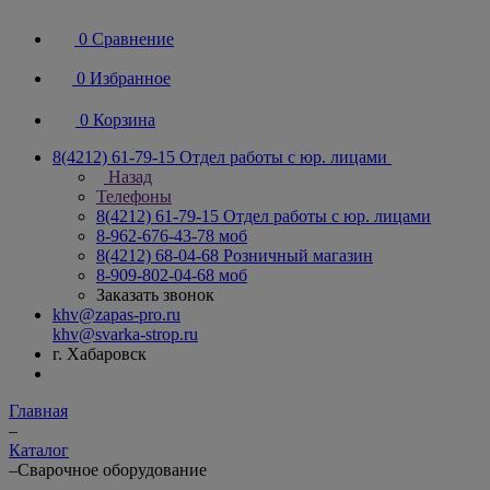
0
Сравнение
0
Избранное
0
Корзина
8(4212) 61-79-15
Отдел работы с юр. лицами
Назад
Телефоны
8(4212) 61-79-15
Отдел работы с юр. лицами
8-962-676-43-78
моб
8(4212) 68-04-68
Розничный магазин
8-909-802-04-68
моб
Заказать звонок
khv@zapas-pro.ru
khv@svarka-strop.ru
г. Хабаровск
Главная
–
Каталог
–
Сварочное оборудование