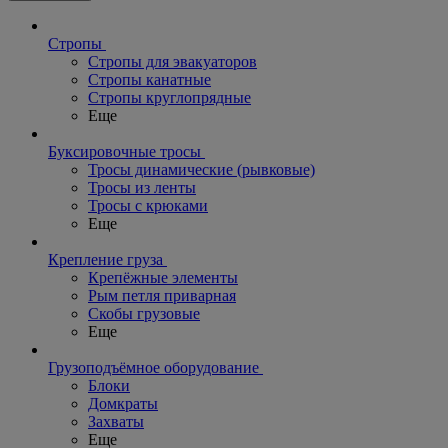
Стропы
Стропы для эвакуаторов
Стропы канатные
Стропы круглопрядные
Еще
Буксировочные тросы
Тросы динамические (рывковые)
Тросы из ленты
Тросы с крюками
Еще
Крепление груза
Крепёжные элементы
Рым петля приварная
Скобы грузовые
Еще
Грузоподъёмное оборудование
Блоки
Домкраты
Захваты
Еще