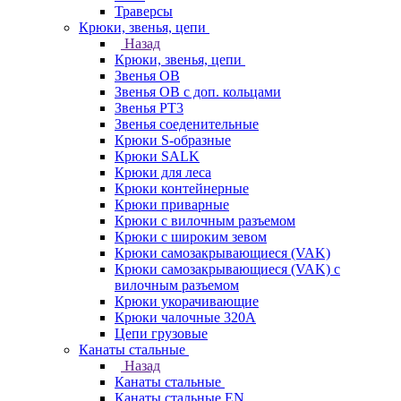
Траверсы
Крюки, звенья, цепи
Назад
Крюки, звенья, цепи
Звенья ОВ
Звенья ОВ с доп. кольцами
Звенья РТ3
Звенья соеденительные
Крюки S-образные
Крюки SALK
Крюки для леса
Крюки контейнерные
Крюки приварные
Крюки с вилочным разъемом
Крюки с широким зевом
Крюки самозакрывающиеся (VAK)
Крюки самозакрывающиеся (VAK) с
вилочным разъемом
Крюки укорачивающие
Крюки чалочные 320А
Цепи грузовые
Канаты стальные
Назад
Канаты стальные
Канаты стальные EN