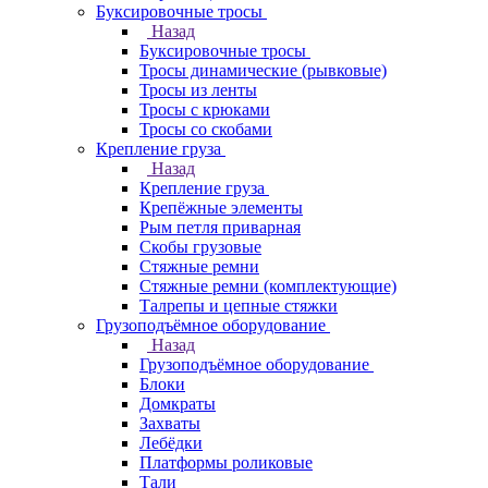
Буксировочные тросы
Назад
Буксировочные тросы
Тросы динамические (рывковые)
Тросы из ленты
Тросы с крюками
Тросы со скобами
Крепление груза
Назад
Крепление груза
Крепёжные элементы
Рым петля приварная
Скобы грузовые
Стяжные ремни
Стяжные ремни (комплектующие)
Талрепы и цепные стяжки
Грузоподъёмное оборудование
Назад
Грузоподъёмное оборудование
Блоки
Домкраты
Захваты
Лебёдки
Платформы роликовые
Тали