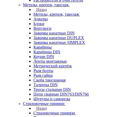
Растворители и очистители
Метизы, крепеж, такелаж
Назад
Метизы, крепеж, такелаж
Анкеры
Блоки
Вертлюги
Зажимы канатные DIN
Зажимы канатные DUPLEX
Зажимы канатные SIMPLEX
Карабины
Карабины DIN
Коуши DIN
Ленты монтажные
Метрический крепёж
Рым болты
Рым гайки
Скоба такелажная
Талрепы DIN
Тросы стальные DIN
Цепи сварные DIN763/DIN766
Шурупы и саморезы
Страховочные привязи
Назад
Страховочные привязи