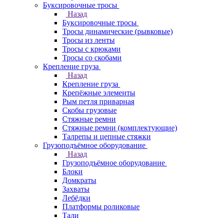
Буксировочные тросы
Назад
Буксировочные тросы
Тросы динамические (рывковые)
Тросы из ленты
Тросы с крюками
Тросы со скобами
Крепление груза
Назад
Крепление груза
Крепёжные элементы
Рым петля приварная
Скобы грузовые
Стяжные ремни
Стяжные ремни (комплектующие)
Талрепы и цепные стяжки
Грузоподъёмное оборудование
Назад
Грузоподъёмное оборудование
Блоки
Домкраты
Захваты
Лебёдки
Платформы роликовые
Тали