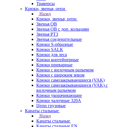
Траверсы
Крюки, звенья, цепи
Назад
Крюки, звенья, цепи
Звенья ОВ
Звенья ОВ с доп. кольцами
Звенья РТ3
Звенья соеденительные
Крюки S-образные
Крюки SALK
Крюки для леса
Крюки контейнерные
Крюки приварные
Крюки с вилочным разъемом
Крюки с широким зевом
Крюки самозакрывающиеся (VAK)
Крюки самозакрывающиеся (VAK) с
вилочным разъемом
Крюки укорачивающие
Крюки чалочные 320А
Цепи грузовые
Канаты стальные
Назад
Канаты стальные
Канаты стальные EN