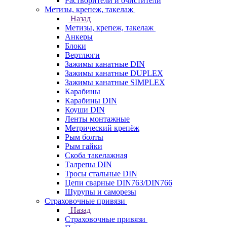
Растворители и очистители
Метизы, крепеж, такелаж
Назад
Метизы, крепеж, такелаж
Анкеры
Блоки
Вертлюги
Зажимы канатные DIN
Зажимы канатные DUPLEX
Зажимы канатные SIMPLEX
Карабины
Карабины DIN
Коуши DIN
Ленты монтажные
Метрический крепёж
Рым болты
Рым гайки
Скоба такелажная
Талрепы DIN
Тросы стальные DIN
Цепи сварные DIN763/DIN766
Шурупы и саморезы
Страховочные привязи
Назад
Страховочные привязи