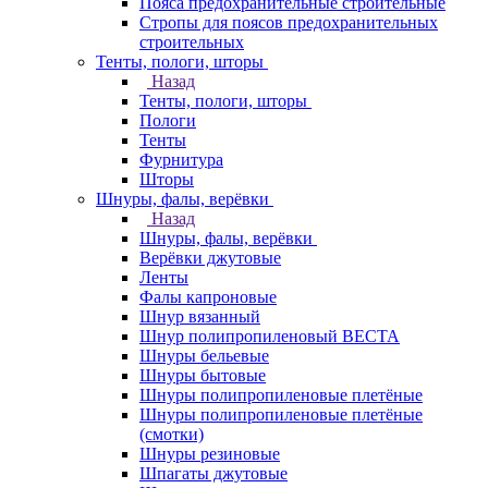
Пояса предохранительные строительные
Стропы для поясов предохранительных
строительных
Тенты, пологи, шторы
Назад
Тенты, пологи, шторы
Пологи
Тенты
Фурнитура
Шторы
Шнуры, фалы, верёвки
Назад
Шнуры, фалы, верёвки
Верёвки джутовые
Ленты
Фалы капроновые
Шнур вязанный
Шнур полипропиленовый ВЕСТА
Шнуры бельевые
Шнуры бытовые
Шнуры полипропиленовые плетёные
Шнуры полипропиленовые плетёные
(смотки)
Шнуры резиновые
Шпагаты джутовые