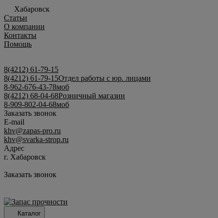
Хабаровск
Статьи
О компании
Контакты
Помощь
8(4212) 61-79-15
8(4212) 61-79-15
Отдел работы с юр. лицами
8-962-676-43-78
моб
8(4212) 68-04-68
Розничный магазин
8-909-802-04-68
моб
Заказать звонок
E-mail
khv@zapas-pro.ru
khv@svarka-strop.ru
Адрес
г. Хабаровск
Заказать звонок
Каталог