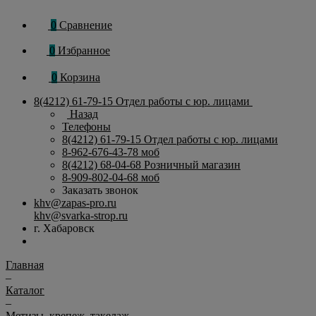
0
Сравнение
0
Избранное
0
Корзина
8(4212) 61-79-15
Отдел работы с юр. лицами
Назад
Телефоны
8(4212) 61-79-15
Отдел работы с юр. лицами
8-962-676-43-78
моб
8(4212) 68-04-68
Розничный магазин
8-909-802-04-68
моб
Заказать звонок
khv@zapas-pro.ru
khv@svarka-strop.ru
г. Хабаровск
Главная
–
Каталог
–
Метизы, крепеж, такелаж