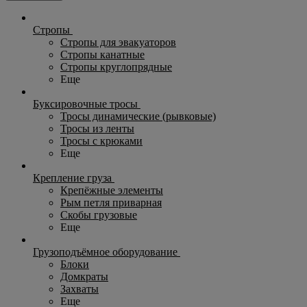
Стропы
Стропы для эвакуаторов
Стропы канатные
Стропы круглопрядные
Еще
Буксировочные тросы
Тросы динамические (рывковые)
Тросы из ленты
Тросы с крюками
Еще
Крепление груза
Крепёжные элементы
Рым петля приварная
Скобы грузовые
Еще
Грузоподъёмное оборудование
Блоки
Домкраты
Захваты
Еще