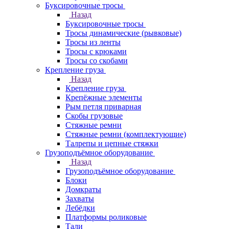
Буксировочные тросы
Назад
Буксировочные тросы
Тросы динамические (рывковые)
Тросы из ленты
Тросы с крюками
Тросы со скобами
Крепление груза
Назад
Крепление груза
Крепёжные элементы
Рым петля приварная
Скобы грузовые
Стяжные ремни
Стяжные ремни (комплектующие)
Талрепы и цепные стяжки
Грузоподъёмное оборудование
Назад
Грузоподъёмное оборудование
Блоки
Домкраты
Захваты
Лебёдки
Платформы роликовые
Тали