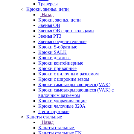
Траверсы
Крюки, звенья, цепи
Назад
Крюки, звенья, цепи
Звенья ОВ
Звенья ОВ с доп. кольцами
Звенья РТ3
Звенья соеденительные
Крюки S-образные
Крюки SALK
Крюки для леса
Крюки контейнерные
Крюки приварные
Крюки с вилочным разъемом
Крюки с широким зевом
Крюки самозакрывающиеся (VAK)
Крюки самозакрывающиеся (VAK) с
вилочным разъемом
Крюки укорачивающие
Крюки чалочные 320А
Цепи грузовые
Канаты стальные
Назад
Канаты стальные
Канаты стальные EN