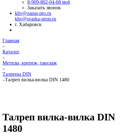
8-909-802-04-68
моб
Заказать звонок
khv@zapas-pro.ru
khv@svarka-strop.ru
г. Хабаровск
Главная
–
Каталог
–
Метизы, крепеж, такелаж
–
Талрепы DIN
–
Талреп вилка-вилка DIN 1480
Талреп вилка-вилка DIN
1480