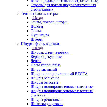
Пояса предохранительные строительные
Стропы для поясов предохранительных
строительных
Тенты, пологи, шторы
Назад
Тенты, пологи, шторы
Пологи
Тенты
Фурнитура
Шторы
Шнуры, фалы, верёвки
Назад
Шнуры, фалы, верёвки
Верёвки джутовые
Ленты
Фалы капроновые
Шнур вязанный
Шнур полипропиленовый ВЕСТА
Шнуры бельевые
Шнуры бытовые
Шнуры полипропиленовые плетёные
Шнуры полипропиленовые плетёные
(смотки)
Шнуры резиновые
Шпагаты джутовые