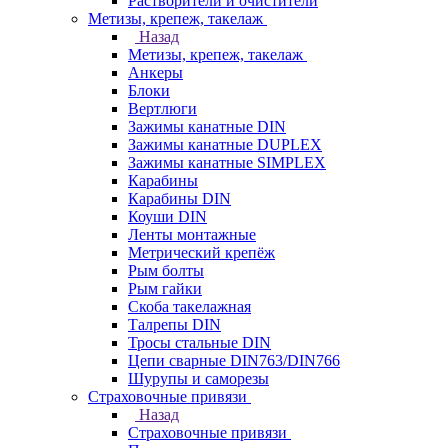
Растворители и очистители
Метизы, крепеж, такелаж
Назад
Метизы, крепеж, такелаж
Анкеры
Блоки
Вертлюги
Зажимы канатные DIN
Зажимы канатные DUPLEX
Зажимы канатные SIMPLEX
Карабины
Карабины DIN
Коуши DIN
Ленты монтажные
Метрический крепёж
Рым болты
Рым гайки
Скоба такелажная
Талрепы DIN
Тросы стальные DIN
Цепи сварные DIN763/DIN766
Шурупы и саморезы
Страховочные привязи
Назад
Страховочные привязи