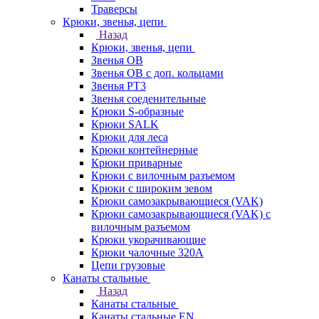
Траверсы
Крюки, звенья, цепи
Назад
Крюки, звенья, цепи
Звенья ОВ
Звенья ОВ с доп. кольцами
Звенья РТ3
Звенья соеденительные
Крюки S-образные
Крюки SALK
Крюки для леса
Крюки контейнерные
Крюки приварные
Крюки с вилочным разъемом
Крюки с широким зевом
Крюки самозакрывающиеся (VAK)
Крюки самозакрывающиеся (VAK) с
вилочным разъемом
Крюки укорачивающие
Крюки чалочные 320А
Цепи грузовые
Канаты стальные
Назад
Канаты стальные
Канаты стальные EN