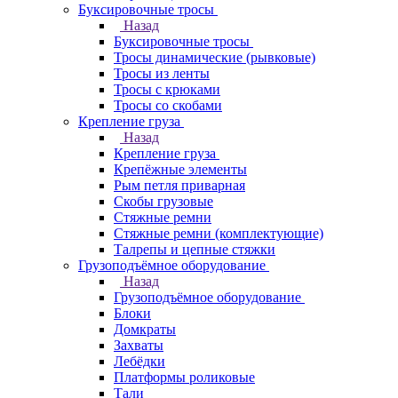
Буксировочные тросы
Назад
Буксировочные тросы
Тросы динамические (рывковые)
Тросы из ленты
Тросы с крюками
Тросы со скобами
Крепление груза
Назад
Крепление груза
Крепёжные элементы
Рым петля приварная
Скобы грузовые
Стяжные ремни
Стяжные ремни (комплектующие)
Талрепы и цепные стяжки
Грузоподъёмное оборудование
Назад
Грузоподъёмное оборудование
Блоки
Домкраты
Захваты
Лебёдки
Платформы роликовые
Тали