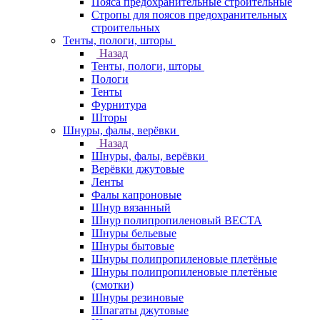
Пояса предохранительные строительные
Стропы для поясов предохранительных
строительных
Тенты, пологи, шторы
Назад
Тенты, пологи, шторы
Пологи
Тенты
Фурнитура
Шторы
Шнуры, фалы, верёвки
Назад
Шнуры, фалы, верёвки
Верёвки джутовые
Ленты
Фалы капроновые
Шнур вязанный
Шнур полипропиленовый ВЕСТА
Шнуры бельевые
Шнуры бытовые
Шнуры полипропиленовые плетёные
Шнуры полипропиленовые плетёные
(смотки)
Шнуры резиновые
Шпагаты джутовые