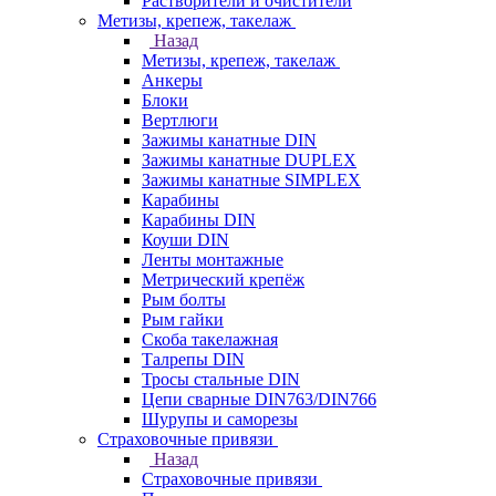
Растворители и очистители
Метизы, крепеж, такелаж
Назад
Метизы, крепеж, такелаж
Анкеры
Блоки
Вертлюги
Зажимы канатные DIN
Зажимы канатные DUPLEX
Зажимы канатные SIMPLEX
Карабины
Карабины DIN
Коуши DIN
Ленты монтажные
Метрический крепёж
Рым болты
Рым гайки
Скоба такелажная
Талрепы DIN
Тросы стальные DIN
Цепи сварные DIN763/DIN766
Шурупы и саморезы
Страховочные привязи
Назад
Страховочные привязи