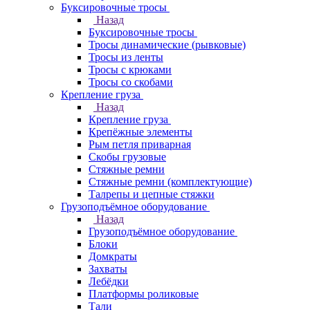
Буксировочные тросы
Назад
Буксировочные тросы
Тросы динамические (рывковые)
Тросы из ленты
Тросы с крюками
Тросы со скобами
Крепление груза
Назад
Крепление груза
Крепёжные элементы
Рым петля приварная
Скобы грузовые
Стяжные ремни
Стяжные ремни (комплектующие)
Талрепы и цепные стяжки
Грузоподъёмное оборудование
Назад
Грузоподъёмное оборудование
Блоки
Домкраты
Захваты
Лебёдки
Платформы роликовые
Тали