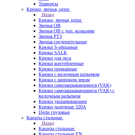
Траверсы
Крюки, звенья, цепи
Назад
Крюки, звенья, цепи
Звенья ОВ
Звенья ОВ с доп. кольцами
Звенья РТ3
Звенья соеденительные
Крюки S-образные
Крюки SALK
Крюки для леса
Крюки контейнерные
Крюки приварные
Крюки с вилочным разъемом
Крюки с широким зевом
Крюки самозакрывающиеся (VAK)
Крюки самозакрывающиеся (VAK) с
вилочным разъемом
Крюки укорачивающие
Крюки чалочные 320А
Цепи грузовые
Канаты стальные
Назад
Канаты стальные
Канаты стальные EN