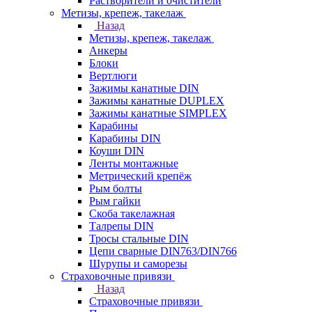
Растворители и очистители
Метизы, крепеж, такелаж
Назад
Метизы, крепеж, такелаж
Анкеры
Блоки
Вертлюги
Зажимы канатные DIN
Зажимы канатные DUPLEX
Зажимы канатные SIMPLEX
Карабины
Карабины DIN
Коуши DIN
Ленты монтажные
Метрический крепёж
Рым болты
Рым гайки
Скоба такелажная
Талрепы DIN
Тросы стальные DIN
Цепи сварные DIN763/DIN766
Шурупы и саморезы
Страховочные привязи
Назад
Страховочные привязи