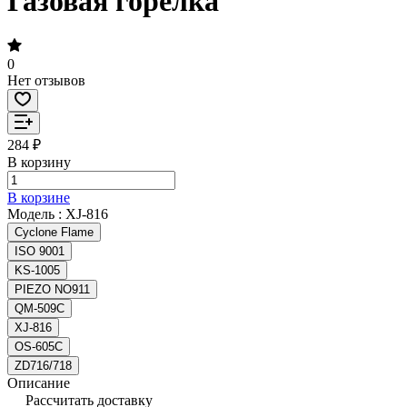
Газовая горелка
0
Нет отзывов
284 ₽
В корзину
В корзине
Модель :
XJ-816
Cyclone Flame
ISO 9001
KS-1005
PIEZO NO911
QM-509C
XJ-816
OS-605C
ZD716/718
Описание
Рассчитать доставку