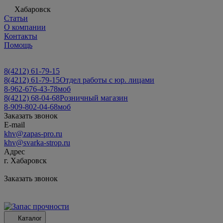
Хабаровск
Статьи
О компании
Контакты
Помощь
8(4212) 61-79-15
8(4212) 61-79-15
Отдел работы с юр. лицами
8-962-676-43-78
моб
8(4212) 68-04-68
Розничный магазин
8-909-802-04-68
моб
Заказать звонок
E-mail
khv@zapas-pro.ru
khv@svarka-strop.ru
Адрес
г. Хабаровск
Заказать звонок
Каталог