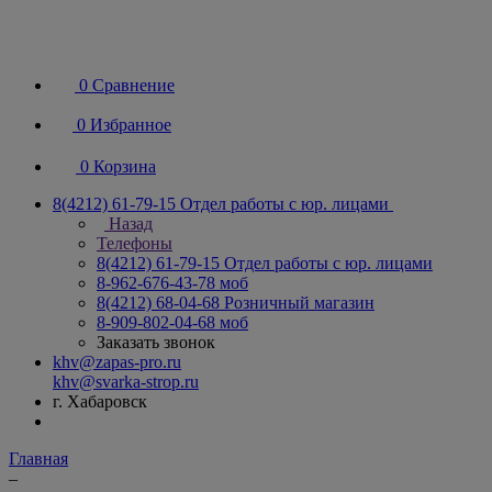
0
Сравнение
0
Избранное
0
Корзина
8(4212) 61-79-15
Отдел работы с юр. лицами
Назад
Телефоны
8(4212) 61-79-15
Отдел работы с юр. лицами
8-962-676-43-78
моб
8(4212) 68-04-68
Розничный магазин
8-909-802-04-68
моб
Заказать звонок
khv@zapas-pro.ru
khv@svarka-strop.ru
г. Хабаровск
Главная
–