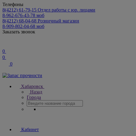
Телефоны
8(4212) 61-79-15
Отдел работы с юр. лицами
8-962-676-43-78
моб
8(4212) 68-04-68
Розничный магазин
8-909-802-04-68
моб
Заказать звонок
0
0
0
Хабаровск
Назад
Города
Кабинет