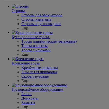
Стропы
Стропы для эвакуаторов
Стропы канатные
Стропы круглопрядные
Еще
Буксировочные тросы
Тросы динамические (рывковые)
Тросы из ленты
Тросы с крюками
Еще
Крепление груза
Крепёжные элементы
Рым петля приварная
Скобы грузовые
Еще
Грузоподъёмное оборудование
Блоки
Домкраты
Захваты
Еще