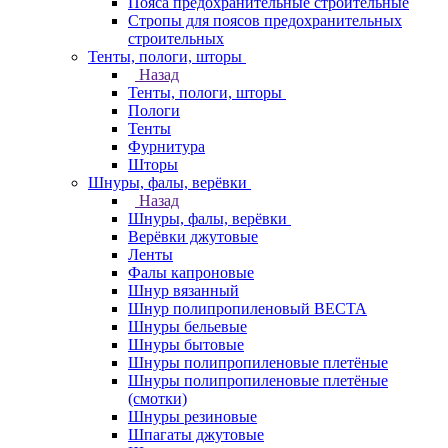
Пояса предохранительные строительные
Стропы для поясов предохранительных
строительных
Тенты, пологи, шторы
Назад
Тенты, пологи, шторы
Пологи
Тенты
Фурнитура
Шторы
Шнуры, фалы, верёвки
Назад
Шнуры, фалы, верёвки
Верёвки джутовые
Ленты
Фалы капроновые
Шнур вязанный
Шнур полипропиленовый ВЕСТА
Шнуры бельевые
Шнуры бытовые
Шнуры полипропиленовые плетёные
Шнуры полипропиленовые плетёные
(смотки)
Шнуры резиновые
Шпагаты джутовые