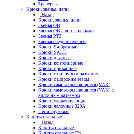
Траверсы
Крюки, звенья, цепи
Назад
Крюки, звенья, цепи
Звенья ОВ
Звенья ОВ с доп. кольцами
Звенья РТ3
Звенья соеденительные
Крюки S-образные
Крюки SALK
Крюки для леса
Крюки контейнерные
Крюки приварные
Крюки с вилочным разъемом
Крюки с широким зевом
Крюки самозакрывающиеся (VAK)
Крюки самозакрывающиеся (VAK) с
вилочным разъемом
Крюки укорачивающие
Крюки чалочные 320А
Цепи грузовые
Канаты стальные
Назад
Канаты стальные
Канаты стальные EN