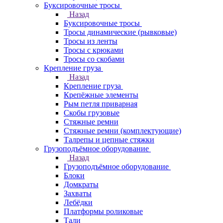
Буксировочные тросы
Назад
Буксировочные тросы
Тросы динамические (рывковые)
Тросы из ленты
Тросы с крюками
Тросы со скобами
Крепление груза
Назад
Крепление груза
Крепёжные элементы
Рым петля приварная
Скобы грузовые
Стяжные ремни
Стяжные ремни (комплектующие)
Талрепы и цепные стяжки
Грузоподъёмное оборудование
Назад
Грузоподъёмное оборудование
Блоки
Домкраты
Захваты
Лебёдки
Платформы роликовые
Тали