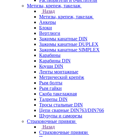
Растворители и очистители
Метизы, крепеж, такелаж
Назад
Метизы, крепеж, такелаж
Анкеры
Блоки
Вертлюги
Зажимы канатные DIN
Зажимы канатные DUPLEX
Зажимы канатные SIMPLEX
Карабины
Карабины DIN
Коуши DIN
Ленты монтажные
Метрический крепёж
Рым болты
Рым гайки
Скоба такелажная
Талрепы DIN
Тросы стальные DIN
Цепи сварные DIN763/DIN766
Шурупы и саморезы
Страховочные привязи
Назад
Страховочные привязи