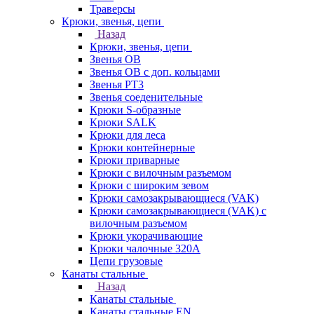
Траверсы
Крюки, звенья, цепи
Назад
Крюки, звенья, цепи
Звенья ОВ
Звенья ОВ с доп. кольцами
Звенья РТ3
Звенья соеденительные
Крюки S-образные
Крюки SALK
Крюки для леса
Крюки контейнерные
Крюки приварные
Крюки с вилочным разъемом
Крюки с широким зевом
Крюки самозакрывающиеся (VAK)
Крюки самозакрывающиеся (VAK) с
вилочным разъемом
Крюки укорачивающие
Крюки чалочные 320А
Цепи грузовые
Канаты стальные
Назад
Канаты стальные
Канаты стальные EN