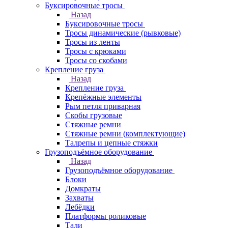
Буксировочные тросы
Назад
Буксировочные тросы
Тросы динамические (рывковые)
Тросы из ленты
Тросы с крюками
Тросы со скобами
Крепление груза
Назад
Крепление груза
Крепёжные элементы
Рым петля приварная
Скобы грузовые
Стяжные ремни
Стяжные ремни (комплектующие)
Талрепы и цепные стяжки
Грузоподъёмное оборудование
Назад
Грузоподъёмное оборудование
Блоки
Домкраты
Захваты
Лебёдки
Платформы роликовые
Тали