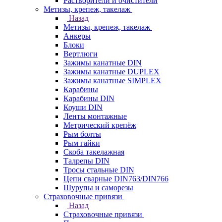
Растворители и очистители
Метизы, крепеж, такелаж
Назад
Метизы, крепеж, такелаж
Анкеры
Блоки
Вертлюги
Зажимы канатные DIN
Зажимы канатные DUPLEX
Зажимы канатные SIMPLEX
Карабины
Карабины DIN
Коуши DIN
Ленты монтажные
Метрический крепёж
Рым болты
Рым гайки
Скоба такелажная
Талрепы DIN
Тросы стальные DIN
Цепи сварные DIN763/DIN766
Шурупы и саморезы
Страховочные привязи
Назад
Страховочные привязи