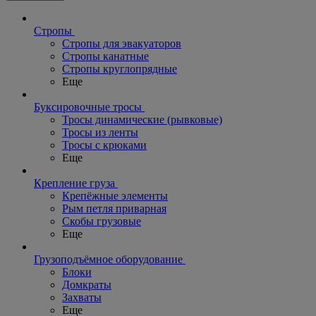
Стропы
Стропы для эвакуаторов
Стропы канатные
Стропы круглопрядные
Еще
Буксировочные тросы
Тросы динамические (рывковые)
Тросы из ленты
Тросы с крюками
Еще
Крепление груза
Крепёжные элементы
Рым петля приварная
Скобы грузовые
Еще
Грузоподъёмное оборудование
Блоки
Домкраты
Захваты
Еще