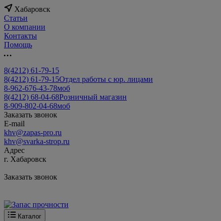
Хабаровск
Статьи
О компании
Контакты
Помощь
8(4212) 61-79-15
8(4212) 61-79-15
Отдел работы с юр. лицами
8-962-676-43-78
моб
8(4212) 68-04-68
Розничный магазин
8-909-802-04-68
моб
Заказать звонок
E-mail
khv@zapas-pro.ru
khv@svarka-strop.ru
Адрес
г. Хабаровск
Заказать звонок
Каталог