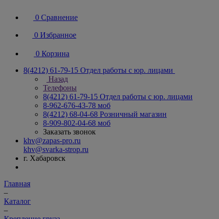
0
Сравнение
0
Избранное
0
Корзина
8(4212) 61-79-15
Отдел работы с юр. лицами
Назад
Телефоны
8(4212) 61-79-15
Отдел работы с юр. лицами
8-962-676-43-78
моб
8(4212) 68-04-68
Розничный магазин
8-909-802-04-68
моб
Заказать звонок
khv@zapas-pro.ru
khv@svarka-strop.ru
г. Хабаровск
Главная
–
Каталог
–
Крепление груза