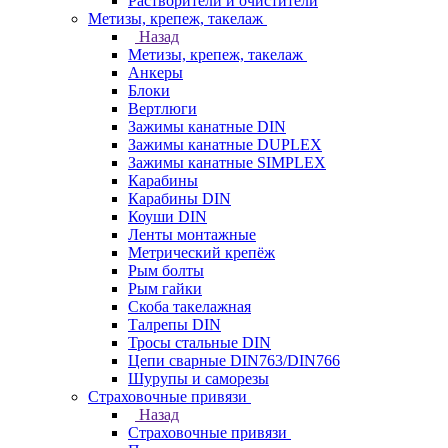
Растворители и очистители
Метизы, крепеж, такелаж
Назад
Метизы, крепеж, такелаж
Анкеры
Блоки
Вертлюги
Зажимы канатные DIN
Зажимы канатные DUPLEX
Зажимы канатные SIMPLEX
Карабины
Карабины DIN
Коуши DIN
Ленты монтажные
Метрический крепёж
Рым болты
Рым гайки
Скоба такелажная
Талрепы DIN
Тросы стальные DIN
Цепи сварные DIN763/DIN766
Шурупы и саморезы
Страховочные привязи
Назад
Страховочные привязи