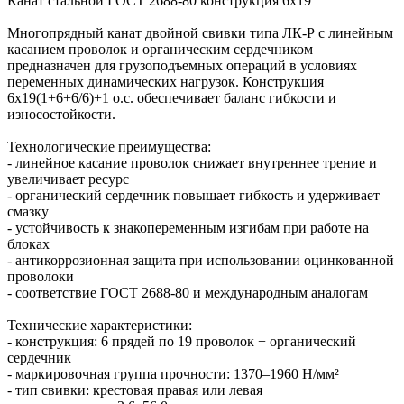
Канат стальной ГОСТ 2688-80 конструкция 6х19
Многопрядный канат двойной свивки типа ЛК-Р с линейным
касанием проволок и органическим сердечником
предназначен для грузоподъемных операций в условиях
переменных динамических нагрузок. Конструкция
6х19(1+6+6/6)+1 о.с. обеспечивает баланс гибкости и
износостойкости.
Технологические преимущества:
- линейное касание проволок снижает внутреннее трение и
увеличивает ресурс
- органический сердечник повышает гибкость и удерживает
смазку
- устойчивость к знакопеременным изгибам при работе на
блоках
- антикоррозионная защита при использовании оцинкованной
проволоки
- соответствие ГОСТ 2688-80 и международным аналогам
Технические характеристики:
- конструкция: 6 прядей по 19 проволок + органический
сердечник
- маркировочная группа прочности: 1370–1960 Н/мм²
- тип свивки: крестовая правая или левая