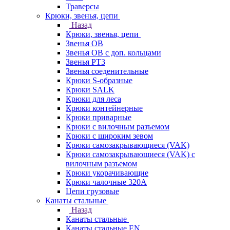
Траверсы
Крюки, звенья, цепи
Назад
Крюки, звенья, цепи
Звенья ОВ
Звенья ОВ с доп. кольцами
Звенья РТ3
Звенья соеденительные
Крюки S-образные
Крюки SALK
Крюки для леса
Крюки контейнерные
Крюки приварные
Крюки с вилочным разъемом
Крюки с широким зевом
Крюки самозакрывающиеся (VAK)
Крюки самозакрывающиеся (VAK) с
вилочным разъемом
Крюки укорачивающие
Крюки чалочные 320А
Цепи грузовые
Канаты стальные
Назад
Канаты стальные
Канаты стальные EN