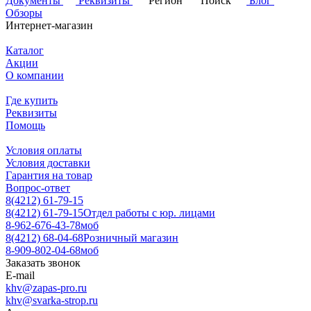
Документы
Реквизиты
Регион
Поиск
Блог
Обзоры
Интернет-магазин
Каталог
Акции
О компании
Где купить
Реквизиты
Помощь
Условия оплаты
Условия доставки
Гарантия на товар
Вопрос-ответ
8(4212) 61-79-15
8(4212) 61-79-15
Отдел работы с юр. лицами
8-962-676-43-78
моб
8(4212) 68-04-68
Розничный магазин
8-909-802-04-68
моб
Заказать звонок
E-mail
khv@zapas-pro.ru
khv@svarka-strop.ru