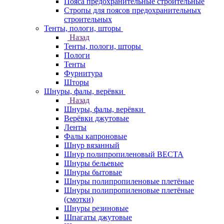
Пояса предохранительные строительные
Стропы для поясов предохранительных
строительных
Тенты, пологи, шторы
Назад
Тенты, пологи, шторы
Пологи
Тенты
Фурнитура
Шторы
Шнуры, фалы, верёвки
Назад
Шнуры, фалы, верёвки
Верёвки джутовые
Ленты
Фалы капроновые
Шнур вязанный
Шнур полипропиленовый ВЕСТА
Шнуры бельевые
Шнуры бытовые
Шнуры полипропиленовые плетёные
Шнуры полипропиленовые плетёные
(смотки)
Шнуры резиновые
Шпагаты джутовые