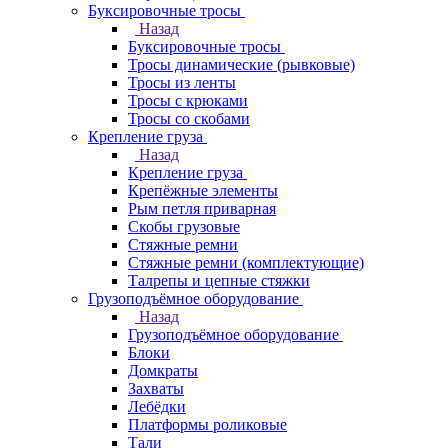
Буксировочные тросы
Назад
Буксировочные тросы
Тросы динамические (рывковые)
Тросы из ленты
Тросы с крюками
Тросы со скобами
Крепление груза
Назад
Крепление груза
Крепёжные элементы
Рым петля приварная
Скобы грузовые
Стяжные ремни
Стяжные ремни (комплектующие)
Талрепы и цепные стяжки
Грузоподъёмное оборудование
Назад
Грузоподъёмное оборудование
Блоки
Домкраты
Захваты
Лебёдки
Платформы роликовые
Тали