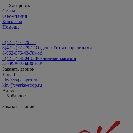
Хабаровск
Статьи
О компании
Контакты
Помощь
8(4212) 61-79-15
8(4212) 61-79-15
Отдел работы с юр. лицами
8-962-676-43-78
моб
8(4212) 68-04-68
Розничный магазин
8-909-802-04-68
моб
Заказать звонок
E-mail
khv@zapas-pro.ru
khv@svarka-strop.ru
Адрес
г. Хабаровск
Заказать звонок