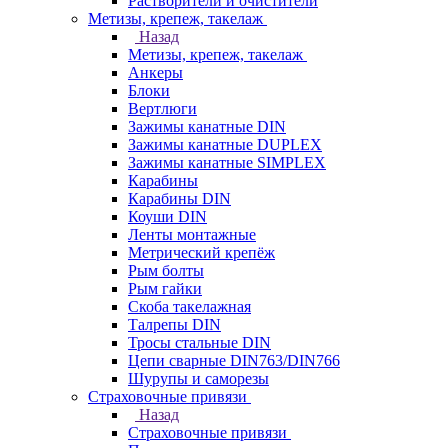
Растворители и очистители
Метизы, крепеж, такелаж
Назад
Метизы, крепеж, такелаж
Анкеры
Блоки
Вертлюги
Зажимы канатные DIN
Зажимы канатные DUPLEX
Зажимы канатные SIMPLEX
Карабины
Карабины DIN
Коуши DIN
Ленты монтажные
Метрический крепёж
Рым болты
Рым гайки
Скоба такелажная
Талрепы DIN
Тросы стальные DIN
Цепи сварные DIN763/DIN766
Шурупы и саморезы
Страховочные привязи
Назад
Страховочные привязи