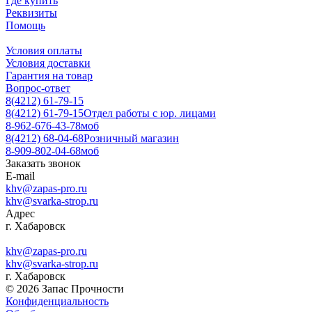
Где купить
Реквизиты
Помощь
Условия оплаты
Условия доставки
Гарантия на товар
Вопрос-ответ
8(4212) 61-79-15
8(4212) 61-79-15
Отдел работы с юр. лицами
8-962-676-43-78
моб
8(4212) 68-04-68
Розничный магазин
8-909-802-04-68
моб
Заказать звонок
E-mail
khv@zapas-pro.ru
khv@svarka-strop.ru
Адрес
г. Хабаровск
khv@zapas-pro.ru
khv@svarka-strop.ru
г. Хабаровск
© 2026 Запас Прочности
Конфиденциальность