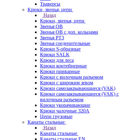
Траверсы
Крюки, звенья, цепи
Назад
Крюки, звенья, цепи
Звенья ОВ
Звенья ОВ с доп. кольцами
Звенья РТ3
Звенья соеденительные
Крюки S-образные
Крюки SALK
Крюки для леса
Крюки контейнерные
Крюки приварные
Крюки с вилочным разъемом
Крюки с широким зевом
Крюки самозакрывающиеся (VAK)
Крюки самозакрывающиеся (VAK) с
вилочным разъемом
Крюки укорачивающие
Крюки чалочные 320А
Цепи грузовые
Канаты стальные
Назад
Канаты стальные
Канаты стальные EN