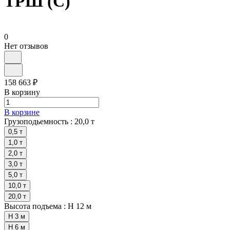
ТРШ (C)
0
Нет отзывов
158 663 ₽
В корзину
В корзине
Грузоподьемность :
20,0 т
0,5 т
1,0 т
2,0 т
3,0 т
5,0 т
10,0 т
20,0 т
Высота подъема :
H 12 м
H 3 м
H 6 м