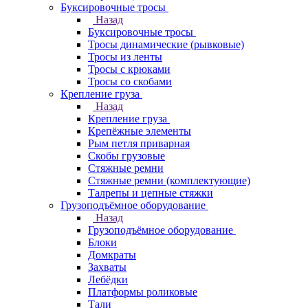
Буксировочные тросы
Назад
Буксировочные тросы
Тросы динамические (рывковые)
Тросы из ленты
Тросы с крюками
Тросы со скобами
Крепление груза
Назад
Крепление груза
Крепёжные элементы
Рым петля приварная
Скобы грузовые
Стяжные ремни
Стяжные ремни (комплектующие)
Талрепы и цепные стяжки
Грузоподъёмное оборудование
Назад
Грузоподъёмное оборудование
Блоки
Домкраты
Захваты
Лебёдки
Платформы роликовые
Тали