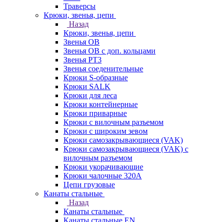
Траверсы
Крюки, звенья, цепи
Назад
Крюки, звенья, цепи
Звенья ОВ
Звенья ОВ с доп. кольцами
Звенья РТ3
Звенья соеденительные
Крюки S-образные
Крюки SALK
Крюки для леса
Крюки контейнерные
Крюки приварные
Крюки с вилочным разъемом
Крюки с широким зевом
Крюки самозакрывающиеся (VAK)
Крюки самозакрывающиеся (VAK) с
вилочным разъемом
Крюки укорачивающие
Крюки чалочные 320А
Цепи грузовые
Канаты стальные
Назад
Канаты стальные
Канаты стальные EN