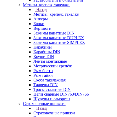
Растворители и очистители
Метизы, крепеж, такелаж
Назад
Метизы, крепеж, такелаж
Анкеры
Блоки
Вертлюги
Зажимы канатные DIN
Зажимы канатные DUPLEX
Зажимы канатные SIMPLEX
Карабины
Карабины DIN
Коуши DIN
Ленты монтажные
Метрический крепёж
Рым болты
Рым гайки
Скоба такелажная
Талрепы DIN
Тросы стальные DIN
Цепи сварные DIN763/DIN766
Шурупы и саморезы
Страховочные привязи
Назад
Страховочные привязи