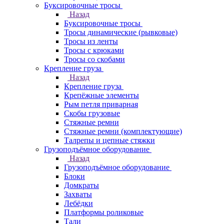
Буксировочные тросы
Назад
Буксировочные тросы
Тросы динамические (рывковые)
Тросы из ленты
Тросы с крюками
Тросы со скобами
Крепление груза
Назад
Крепление груза
Крепёжные элементы
Рым петля приварная
Скобы грузовые
Стяжные ремни
Стяжные ремни (комплектующие)
Талрепы и цепные стяжки
Грузоподъёмное оборудование
Назад
Грузоподъёмное оборудование
Блоки
Домкраты
Захваты
Лебёдки
Платформы роликовые
Тали