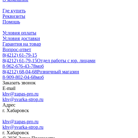
Где купить
Реквизиты
Помощь
Условия оплаты
Условия доставки
Гарантия на товар
Вопрос-ответ
8(4212) 61-79-15
8(4212) 61-79-15
Отдел работы с юр. лицами
8-962-676-43-78
моб
8(4212) 68-04-68
Розничный магазин
8-909-802-04-68
моб
Заказать звонок
E-mail
khv@zapas-pro.ru
khv@svarka-strop.ru
Адрес
г. Хабаровск
khv@zapas-pro.ru
khv@svarka-strop.ru
г. Хабаровск