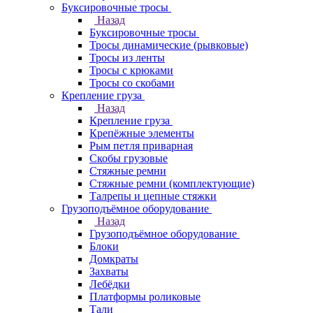
Буксировочные тросы
Назад
Буксировочные тросы
Тросы динамические (рывковые)
Тросы из ленты
Тросы с крюками
Тросы со скобами
Крепление груза
Назад
Крепление груза
Крепёжные элементы
Рым петля приварная
Скобы грузовые
Стяжные ремни
Стяжные ремни (комплектующие)
Талрепы и цепные стяжки
Грузоподъёмное оборудование
Назад
Грузоподъёмное оборудование
Блоки
Домкраты
Захваты
Лебёдки
Платформы роликовые
Тали