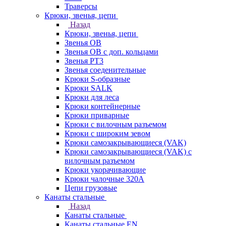
Траверсы
Крюки, звенья, цепи
Назад
Крюки, звенья, цепи
Звенья ОВ
Звенья ОВ с доп. кольцами
Звенья РТ3
Звенья соеденительные
Крюки S-образные
Крюки SALK
Крюки для леса
Крюки контейнерные
Крюки приварные
Крюки с вилочным разъемом
Крюки с широким зевом
Крюки самозакрывающиеся (VAK)
Крюки самозакрывающиеся (VAK) с
вилочным разъемом
Крюки укорачивающие
Крюки чалочные 320А
Цепи грузовые
Канаты стальные
Назад
Канаты стальные
Канаты стальные EN