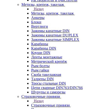
Растворители и очистители
Метизы, крепеж, такелаж
Назад
Метизы, крепеж, такелаж
Анкеры
Блоки
Вертлюги
Зажимы канатные DIN
Зажимы канатные DUPLEX
Зажимы канатные SIMPLEX
Карабины
Карабины DIN
Коуши DIN
Ленты монтажные
Метрический крепёж
Рым болты
Рым гайки
Скоба такелажная
Талрепы DIN
Тросы стальные DIN
Цепи сварные DIN763/DIN766
Шурупы и саморезы
Страховочные привязи
Назад
Страховочные привязи