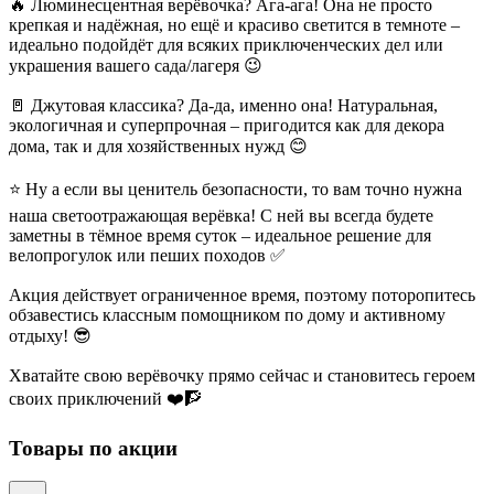
🔥 Люминесцентная верёвочка? Ага-ага! Она не просто
крепкая и надёжная, но ещё и красиво светится в темноте –
идеально подойдёт для всяких приключенческих дел или
украшения вашего сада/лагеря 😉
🚪 Джутовая классика? Да-да, именно она! Натуральная,
экологичная и суперпрочная – пригодится как для декора
дома, так и для хозяйственных нужд 😊
⭐️ Ну а если вы ценитель безопасности, то вам точно нужна
наша светоотражающая верёвка! С ней вы всегда будете
заметны в тёмное время суток – идеальное решение для
велопрогулок или пеших походов ✅
Акция действует ограниченное время, поэтому поторопитесь
обзавестись классным помощником по дому и активному
отдыху! 😎
Хватайте свою верёвочку прямо сейчас и становитесь героем
своих приключений ❤️🧗
Товары по акции