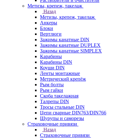
Растворители и очистители
Метизы, крепеж, такелаж
Назад
Метизы, крепеж, такелаж
Анкеры
Блоки
Вертлюги
Зажимы канатные DIN
Зажимы канатные DUPLEX
Зажимы канатные SIMPLEX
Карабины
Карабины DIN
Коуши DIN
Ленты монтажные
Метрический крепёж
Рым болты
Рым гайки
Скоба такелажная
Талрепы DIN
Тросы стальные DIN
Цепи сварные DIN763/DIN766
Шурупы и саморезы
Страховочные привязи
Назад
Страховочные привязи