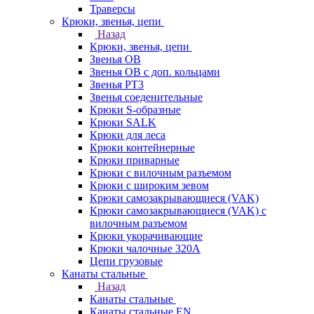
Траверсы
Крюки, звенья, цепи
Назад
Крюки, звенья, цепи
Звенья ОВ
Звенья ОВ с доп. кольцами
Звенья РТ3
Звенья соеденительные
Крюки S-образные
Крюки SALK
Крюки для леса
Крюки контейнерные
Крюки приварные
Крюки с вилочным разъемом
Крюки с широким зевом
Крюки самозакрывающиеся (VAK)
Крюки самозакрывающиеся (VAK) с
вилочным разъемом
Крюки укорачивающие
Крюки чалочные 320А
Цепи грузовые
Канаты стальные
Назад
Канаты стальные
Канаты стальные EN