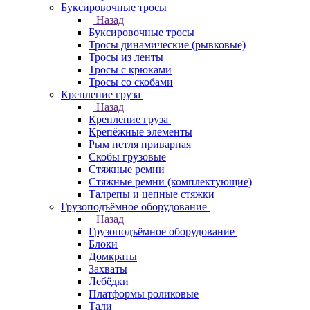
Буксировочные тросы
Назад
Буксировочные тросы
Тросы динамические (рывковые)
Тросы из ленты
Тросы с крюками
Тросы со скобами
Крепление груза
Назад
Крепление груза
Крепёжные элементы
Рым петля приварная
Скобы грузовые
Стяжные ремни
Стяжные ремни (комплектующие)
Талрепы и цепные стяжки
Грузоподъёмное оборудование
Назад
Грузоподъёмное оборудование
Блоки
Домкраты
Захваты
Лебёдки
Платформы роликовые
Тали