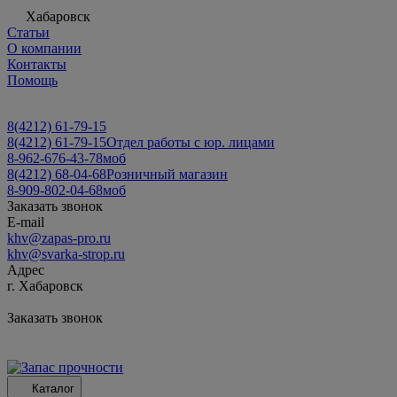
Хабаровск
Статьи
О компании
Контакты
Помощь
8(4212) 61-79-15
8(4212) 61-79-15
Отдел работы с юр. лицами
8-962-676-43-78
моб
8(4212) 68-04-68
Розничный магазин
8-909-802-04-68
моб
Заказать звонок
E-mail
khv@zapas-pro.ru
khv@svarka-strop.ru
Адрес
г. Хабаровск
Заказать звонок
Каталог