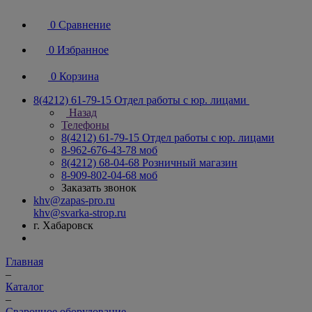
0
Сравнение
0
Избранное
0
Корзина
8(4212) 61-79-15
Отдел работы с юр. лицами
Назад
Телефоны
8(4212) 61-79-15
Отдел работы с юр. лицами
8-962-676-43-78
моб
8(4212) 68-04-68
Розничный магазин
8-909-802-04-68
моб
Заказать звонок
khv@zapas-pro.ru
khv@svarka-strop.ru
г. Хабаровск
Главная
–
Каталог
–
Сварочное оборудование