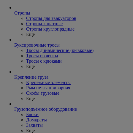
Стропы
Стропы для эвакуаторов
Стропы канатные
Стропы круглопрядные
Еще
Буксировочные тросы
Тросы динамические (рывковые)
Тросы из ленты
Тросы с крюками
Еще
Крепление груза
Крепёжные элементы
Рым петля приварная
Скобы грузовые
Еще
Грузоподъёмное оборудование
Блоки
Домкраты
Захваты
Еще