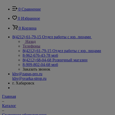
0
Сравнение
0
Избранное
0
Корзина
8(4212) 61-79-15
Отдел работы с юр. лицами
Назад
Телефоны
8(4212) 61-79-15
Отдел работы с юр. лицами
8-962-676-43-78
моб
8(4212) 68-04-68
Розничный магазин
8-909-802-04-68
моб
Заказать звонок
khv@zapas-pro.ru
khv@svarka-strop.ru
г. Хабаровск
Главная
–
Каталог
–
Сварочное оборудование