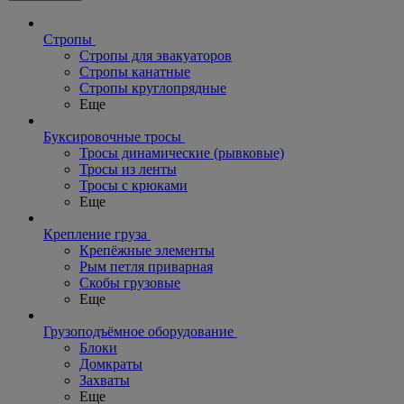
Стропы
Стропы для эвакуаторов
Стропы канатные
Стропы круглопрядные
Еще
Буксировочные тросы
Тросы динамические (рывковые)
Тросы из ленты
Тросы с крюками
Еще
Крепление груза
Крепёжные элементы
Рым петля приварная
Скобы грузовые
Еще
Грузоподъёмное оборудование
Блоки
Домкраты
Захваты
Еще