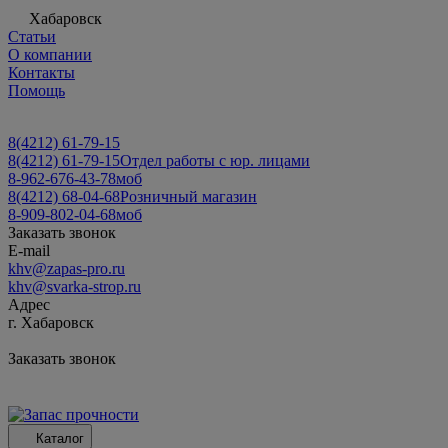
Хабаровск
Статьи
О компании
Контакты
Помощь
8(4212) 61-79-15
8(4212) 61-79-15
Отдел работы с юр. лицами
8-962-676-43-78
моб
8(4212) 68-04-68
Розничный магазин
8-909-802-04-68
моб
Заказать звонок
E-mail
khv@zapas-pro.ru
khv@svarka-strop.ru
Адрес
г. Хабаровск
Заказать звонок
Каталог