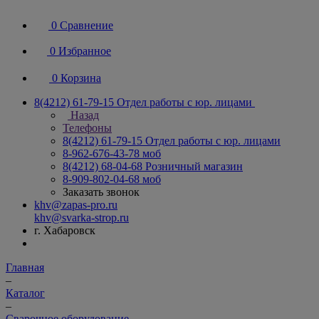
0
Сравнение
0
Избранное
0
Корзина
8(4212) 61-79-15
Отдел работы с юр. лицами
Назад
Телефоны
8(4212) 61-79-15
Отдел работы с юр. лицами
8-962-676-43-78
моб
8(4212) 68-04-68
Розничный магазин
8-909-802-04-68
моб
Заказать звонок
khv@zapas-pro.ru
khv@svarka-strop.ru
г. Хабаровск
Главная
–
Каталог
–
Сварочное оборудование