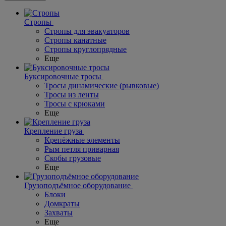
Стропы
Стропы для эвакуаторов
Стропы канатные
Стропы круглопрядные
Еще
Буксировочные тросы
Тросы динамические (рывковые)
Тросы из ленты
Тросы с крюками
Еще
Крепление груза
Крепёжные элементы
Рым петля приварная
Скобы грузовые
Еще
Грузоподъёмное оборудование
Блоки
Домкраты
Захваты
Еще