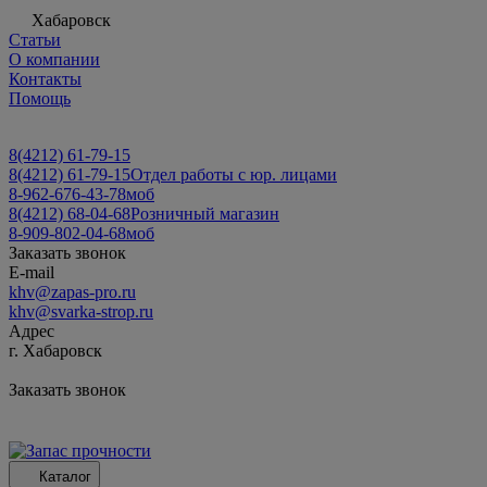
Хабаровск
Статьи
О компании
Контакты
Помощь
8(4212) 61-79-15
8(4212) 61-79-15
Отдел работы с юр. лицами
8-962-676-43-78
моб
8(4212) 68-04-68
Розничный магазин
8-909-802-04-68
моб
Заказать звонок
E-mail
khv@zapas-pro.ru
khv@svarka-strop.ru
Адрес
г. Хабаровск
Заказать звонок
Каталог