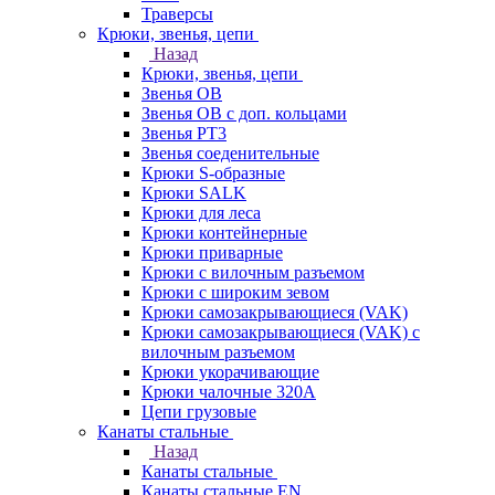
Траверсы
Крюки, звенья, цепи
Назад
Крюки, звенья, цепи
Звенья ОВ
Звенья ОВ с доп. кольцами
Звенья РТ3
Звенья соеденительные
Крюки S-образные
Крюки SALK
Крюки для леса
Крюки контейнерные
Крюки приварные
Крюки с вилочным разъемом
Крюки с широким зевом
Крюки самозакрывающиеся (VAK)
Крюки самозакрывающиеся (VAK) с
вилочным разъемом
Крюки укорачивающие
Крюки чалочные 320А
Цепи грузовые
Канаты стальные
Назад
Канаты стальные
Канаты стальные EN