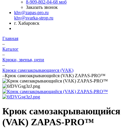
8-909-802-04-68
моб
Заказать звонок
khv@zapas-pro.ru
khv@svarka-strop.ru
г. Хабаровск
Главная
–
Каталог
–
Крюки, звенья, цепи
–
Крюки самозакрывающиеся (VAK)
–
Крюк самозакрывающийся (VAK) ZAPAS-PRO™
Крюк самозакрывающийся
(VAK) ZAPAS-PRO™