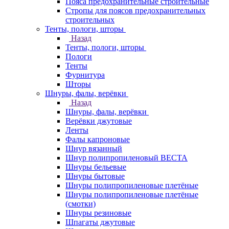
Пояса предохранительные строительные
Стропы для поясов предохранительных
строительных
Тенты, пологи, шторы
Назад
Тенты, пологи, шторы
Пологи
Тенты
Фурнитура
Шторы
Шнуры, фалы, верёвки
Назад
Шнуры, фалы, верёвки
Верёвки джутовые
Ленты
Фалы капроновые
Шнур вязанный
Шнур полипропиленовый ВЕСТА
Шнуры бельевые
Шнуры бытовые
Шнуры полипропиленовые плетёные
Шнуры полипропиленовые плетёные
(смотки)
Шнуры резиновые
Шпагаты джутовые