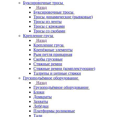
Буксировочные тросы
Назад
Буксировочные тросы
Тросы динамические (рывковые)
Тросы из ленты
Тросы с крюками
Тросы со скобами
Крепление груза
Назад
Крепление груза
Крепёжные элементы
Рым петля приварная
Скобы грузовые
Стяжные ремни
Стяжные ремни (комплектующие)
Талрепы и цепные стяжки
Грузоподъёмное оборудование
Назад
Грузоподъёмное оборудование
Блоки
Домкраты
Захваты
Лебёдки
Платформы роликовые
Тали