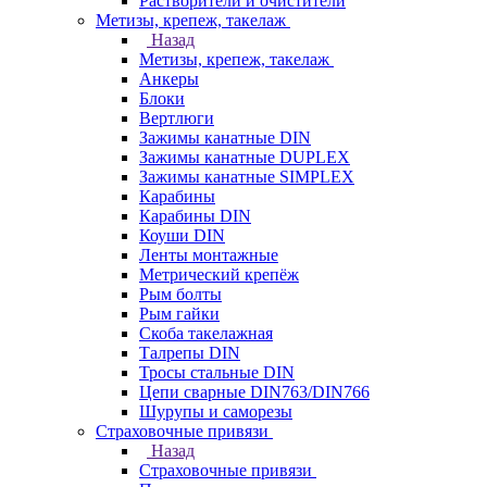
Растворители и очистители
Метизы, крепеж, такелаж
Назад
Метизы, крепеж, такелаж
Анкеры
Блоки
Вертлюги
Зажимы канатные DIN
Зажимы канатные DUPLEX
Зажимы канатные SIMPLEX
Карабины
Карабины DIN
Коуши DIN
Ленты монтажные
Метрический крепёж
Рым болты
Рым гайки
Скоба такелажная
Талрепы DIN
Тросы стальные DIN
Цепи сварные DIN763/DIN766
Шурупы и саморезы
Страховочные привязи
Назад
Страховочные привязи