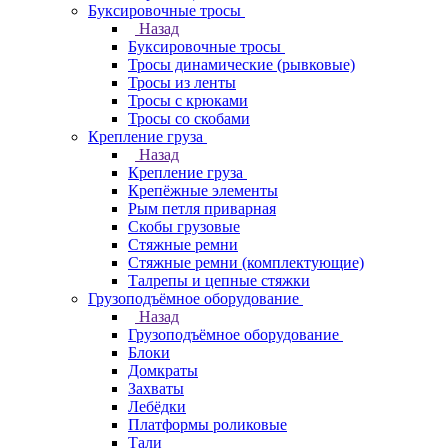
Буксировочные тросы
Назад
Буксировочные тросы
Тросы динамические (рывковые)
Тросы из ленты
Тросы с крюками
Тросы со скобами
Крепление груза
Назад
Крепление груза
Крепёжные элементы
Рым петля приварная
Скобы грузовые
Стяжные ремни
Стяжные ремни (комплектующие)
Талрепы и цепные стяжки
Грузоподъёмное оборудование
Назад
Грузоподъёмное оборудование
Блоки
Домкраты
Захваты
Лебёдки
Платформы роликовые
Тали