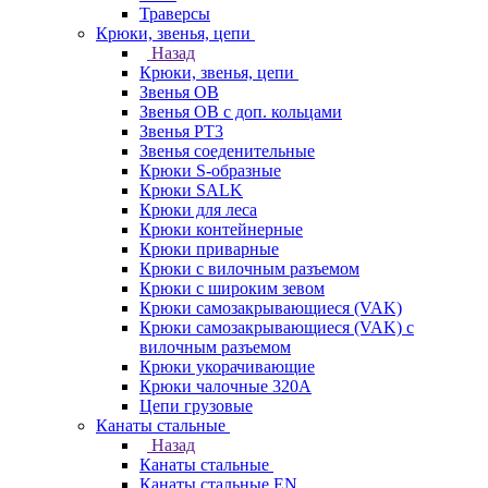
Траверсы
Крюки, звенья, цепи
Назад
Крюки, звенья, цепи
Звенья ОВ
Звенья ОВ с доп. кольцами
Звенья РТ3
Звенья соеденительные
Крюки S-образные
Крюки SALK
Крюки для леса
Крюки контейнерные
Крюки приварные
Крюки с вилочным разъемом
Крюки с широким зевом
Крюки самозакрывающиеся (VAK)
Крюки самозакрывающиеся (VAK) с
вилочным разъемом
Крюки укорачивающие
Крюки чалочные 320А
Цепи грузовые
Канаты стальные
Назад
Канаты стальные
Канаты стальные EN