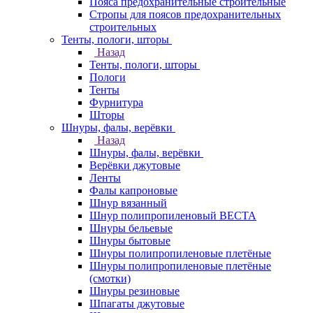
Пояса предохранительные строительные
Стропы для поясов предохранительных
строительных
Тенты, пологи, шторы
Назад
Тенты, пологи, шторы
Пологи
Тенты
Фурнитура
Шторы
Шнуры, фалы, верёвки
Назад
Шнуры, фалы, верёвки
Верёвки джутовые
Ленты
Фалы капроновые
Шнур вязанный
Шнур полипропиленовый ВЕСТА
Шнуры бельевые
Шнуры бытовые
Шнуры полипропиленовые плетёные
Шнуры полипропиленовые плетёные
(смотки)
Шнуры резиновые
Шпагаты джутовые