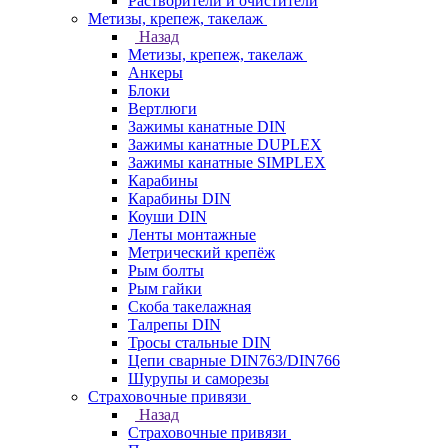
Растворители и очистители
Метизы, крепеж, такелаж
Назад
Метизы, крепеж, такелаж
Анкеры
Блоки
Вертлюги
Зажимы канатные DIN
Зажимы канатные DUPLEX
Зажимы канатные SIMPLEX
Карабины
Карабины DIN
Коуши DIN
Ленты монтажные
Метрический крепёж
Рым болты
Рым гайки
Скоба такелажная
Талрепы DIN
Тросы стальные DIN
Цепи сварные DIN763/DIN766
Шурупы и саморезы
Страховочные привязи
Назад
Страховочные привязи