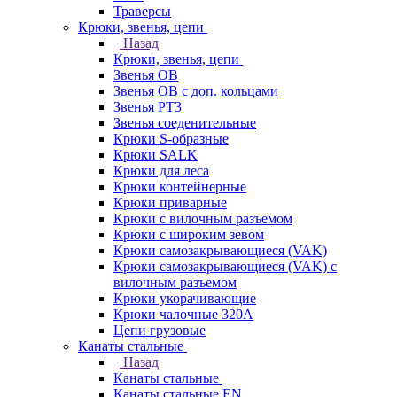
Траверсы
Крюки, звенья, цепи
Назад
Крюки, звенья, цепи
Звенья ОВ
Звенья ОВ с доп. кольцами
Звенья РТ3
Звенья соеденительные
Крюки S-образные
Крюки SALK
Крюки для леса
Крюки контейнерные
Крюки приварные
Крюки с вилочным разъемом
Крюки с широким зевом
Крюки самозакрывающиеся (VAK)
Крюки самозакрывающиеся (VAK) с
вилочным разъемом
Крюки укорачивающие
Крюки чалочные 320А
Цепи грузовые
Канаты стальные
Назад
Канаты стальные
Канаты стальные EN