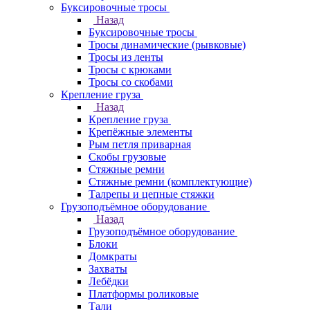
Буксировочные тросы
Назад
Буксировочные тросы
Тросы динамические (рывковые)
Тросы из ленты
Тросы с крюками
Тросы со скобами
Крепление груза
Назад
Крепление груза
Крепёжные элементы
Рым петля приварная
Скобы грузовые
Стяжные ремни
Стяжные ремни (комплектующие)
Талрепы и цепные стяжки
Грузоподъёмное оборудование
Назад
Грузоподъёмное оборудование
Блоки
Домкраты
Захваты
Лебёдки
Платформы роликовые
Тали