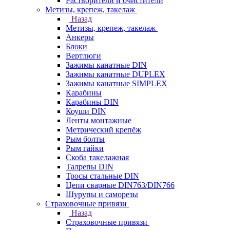
Растворители и очистители
Метизы, крепеж, такелаж
Назад
Метизы, крепеж, такелаж
Анкеры
Блоки
Вертлюги
Зажимы канатные DIN
Зажимы канатные DUPLEX
Зажимы канатные SIMPLEX
Карабины
Карабины DIN
Коуши DIN
Ленты монтажные
Метрический крепёж
Рым болты
Рым гайки
Скоба такелажная
Талрепы DIN
Тросы стальные DIN
Цепи сварные DIN763/DIN766
Шурупы и саморезы
Страховочные привязи
Назад
Страховочные привязи