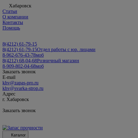
Хабаровск
Статьи
О компании
Контакты
Помощь
8(4212) 61-79-15
8(4212) 61-79-15
Отдел работы с юр. лицами
8-962-676-43-78
моб
8(4212) 68-04-68
Розничный магазин
8-909-802-04-68
моб
Заказать звонок
E-mail
khv@zapas-pro.ru
khv@svarka-strop.ru
Адрес
г. Хабаровск
Заказать звонок
Каталог