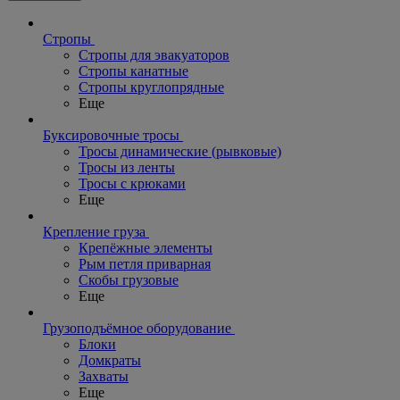
Стропы
Стропы для эвакуаторов
Стропы канатные
Стропы круглопрядные
Еще
Буксировочные тросы
Тросы динамические (рывковые)
Тросы из ленты
Тросы с крюками
Еще
Крепление груза
Крепёжные элементы
Рым петля приварная
Скобы грузовые
Еще
Грузоподъёмное оборудование
Блоки
Домкраты
Захваты
Еще