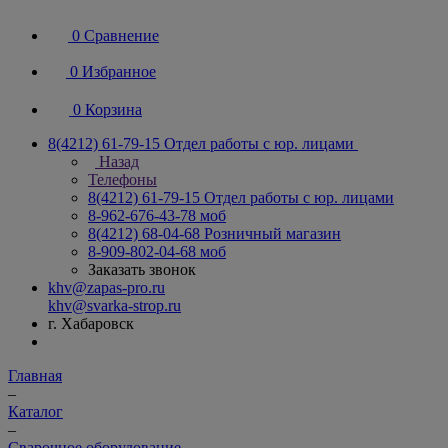
0
Сравнение
0
Избранное
0
Корзина
8(4212) 61-79-15
Отдел работы с юр. лицами
Назад
Телефоны
8(4212) 61-79-15
Отдел работы с юр. лицами
8-962-676-43-78
моб
8(4212) 68-04-68
Розничный магазин
8-909-802-04-68
моб
Заказать звонок
khv@zapas-pro.ru
khv@svarka-strop.ru
г. Хабаровск
Главная
–
Каталог
–
Сварочное оборудование