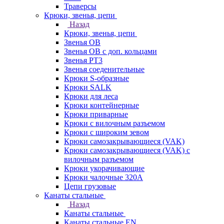
Траверсы
Крюки, звенья, цепи
Назад
Крюки, звенья, цепи
Звенья ОВ
Звенья ОВ с доп. кольцами
Звенья РТ3
Звенья соеденительные
Крюки S-образные
Крюки SALK
Крюки для леса
Крюки контейнерные
Крюки приварные
Крюки с вилочным разъемом
Крюки с широким зевом
Крюки самозакрывающиеся (VAK)
Крюки самозакрывающиеся (VAK) с
вилочным разъемом
Крюки укорачивающие
Крюки чалочные 320А
Цепи грузовые
Канаты стальные
Назад
Канаты стальные
Канаты стальные EN