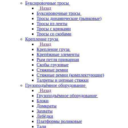
Буксировочные тросы
Назад
Буксировочные тросы
Тросы динамические (рывковые)
Тросы из ленты
Тросы с крюками
Тросы со скобами
Крепление груза
Назад
Крепление груза
Крепёжные элементы
Рым петля приварная
Скобы грузовые
Стяжные ремни
Стяжные ремни (комплектующие)
Талрепы и цепные стяжки
Грузоподъёмное оборудование
Назад
Грузоподъёмное оборудование
Блоки
Домкраты
Захваты
Лебёдки
Платформы роликовые
Тали