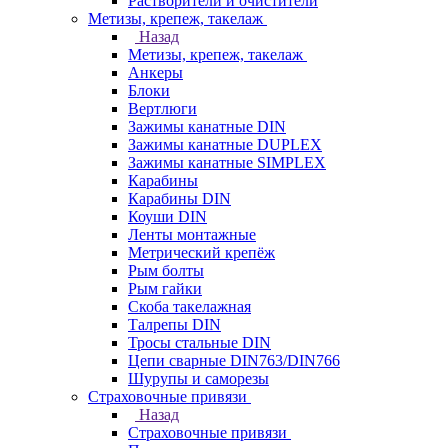
Растворители и очистители
Метизы, крепеж, такелаж
Назад
Метизы, крепеж, такелаж
Анкеры
Блоки
Вертлюги
Зажимы канатные DIN
Зажимы канатные DUPLEX
Зажимы канатные SIMPLEX
Карабины
Карабины DIN
Коуши DIN
Ленты монтажные
Метрический крепёж
Рым болты
Рым гайки
Скоба такелажная
Талрепы DIN
Тросы стальные DIN
Цепи сварные DIN763/DIN766
Шурупы и саморезы
Страховочные привязи
Назад
Страховочные привязи