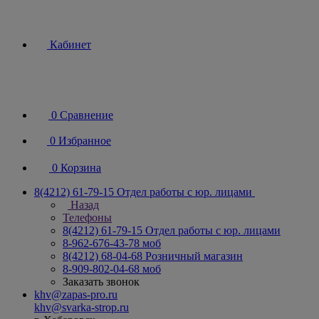
Кабинет
0
Сравнение
0
Избранное
0
Корзина
8(4212) 61-79-15
Отдел работы с юр. лицами
Назад
Телефоны
8(4212) 61-79-15
Отдел работы с юр. лицами
8-962-676-43-78
моб
8(4212) 68-04-68
Розничный магазин
8-909-802-04-68
моб
Заказать звонок
khv@zapas-pro.ru
khv@svarka-strop.ru