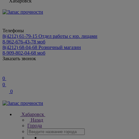
Хабаровск
Телефоны
8(4212) 61-79-15
Отдел работы с юр. лицами
8-962-676-43-78
моб
8(4212) 68-04-68
Розничный магазин
8-909-802-04-68
моб
Заказать звонок
0
0
0
Хабаровск
Назад
Города