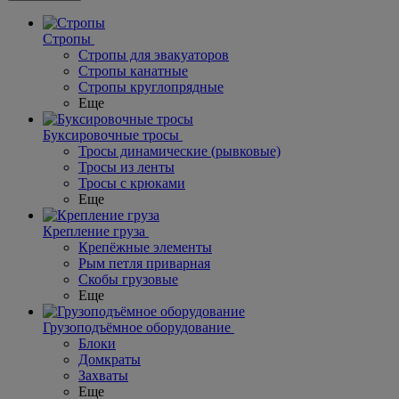
Стропы
Стропы для эвакуаторов
Стропы канатные
Стропы круглопрядные
Еще
Буксировочные тросы
Тросы динамические (рывковые)
Тросы из ленты
Тросы с крюками
Еще
Крепление груза
Крепёжные элементы
Рым петля приварная
Скобы грузовые
Еще
Грузоподъёмное оборудование
Блоки
Домкраты
Захваты
Еще