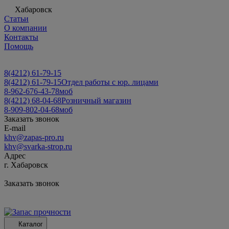
Хабаровск
Статьи
О компании
Контакты
Помощь
8(4212) 61-79-15
8(4212) 61-79-15
Отдел работы с юр. лицами
8-962-676-43-78
моб
8(4212) 68-04-68
Розничный магазин
8-909-802-04-68
моб
Заказать звонок
E-mail
khv@zapas-pro.ru
khv@svarka-strop.ru
Адрес
г. Хабаровск
Заказать звонок
Каталог