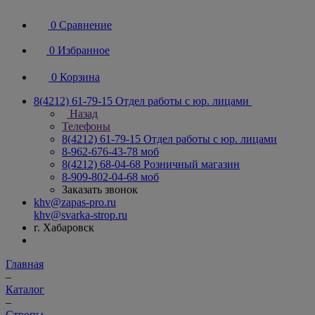
0
Сравнение
0
Избранное
0
Корзина
8(4212) 61-79-15
Отдел работы с юр. лицами
Назад
Телефоны
8(4212) 61-79-15
Отдел работы с юр. лицами
8-962-676-43-78
моб
8(4212) 68-04-68
Розничный магазин
8-909-802-04-68
моб
Заказать звонок
khv@zapas-pro.ru
khv@svarka-strop.ru
г. Хабаровск
Главная
–
Каталог
–
Стропы