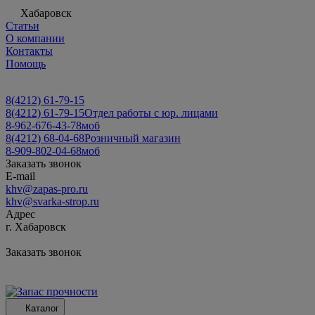
Хабаровск
Статьи
О компании
Контакты
Помощь
8(4212) 61-79-15
8(4212) 61-79-15
Отдел работы с юр. лицами
8-962-676-43-78
моб
8(4212) 68-04-68
Розничный магазин
8-909-802-04-68
моб
Заказать звонок
E-mail
khv@zapas-pro.ru
khv@svarka-strop.ru
Адрес
г. Хабаровск
Заказать звонок
Каталог