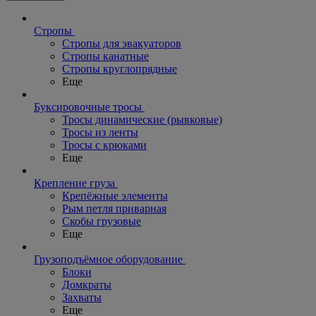
Стропы
Стропы для эвакуаторов
Стропы канатные
Стропы круглопрядные
Еще
Буксировочные тросы
Тросы динамические (рывковые)
Тросы из ленты
Тросы с крюками
Еще
Крепление груза
Крепёжные элементы
Рым петля приварная
Скобы грузовые
Еще
Грузоподъёмное оборудование
Блоки
Домкраты
Захваты
Еще