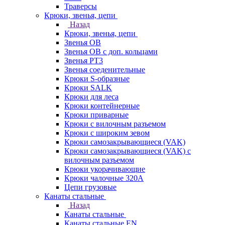
Траверсы
Крюки, звенья, цепи
Назад
Крюки, звенья, цепи
Звенья ОВ
Звенья ОВ с доп. кольцами
Звенья РТ3
Звенья соеденительные
Крюки S-образные
Крюки SALK
Крюки для леса
Крюки контейнерные
Крюки приварные
Крюки с вилочным разъемом
Крюки с широким зевом
Крюки самозакрывающиеся (VAK)
Крюки самозакрывающиеся (VAK) с
вилочным разъемом
Крюки укорачивающие
Крюки чалочные 320А
Цепи грузовые
Канаты стальные
Назад
Канаты стальные
Канаты стальные EN