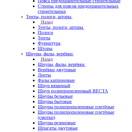
Пояса предохранительные строительные
Стропы для поясов предохранительных
строительных
Тенты, пологи, шторы
Назад
Тенты, пологи, шторы
Пологи
Тенты
Фурнитура
Шторы
Шнуры, фалы, верёвки
Назад
Шнуры, фалы, верёвки
Верёвки джутовые
Ленты
Фалы капроновые
Шнур вязанный
Шнур полипропиленовый ВЕСТА
Шнуры бельевые
Шнуры бытовые
Шнуры полипропиленовые плетёные
Шнуры полипропиленовые плетёные
(смотки)
Шнуры резиновые
Шпагаты джутовые