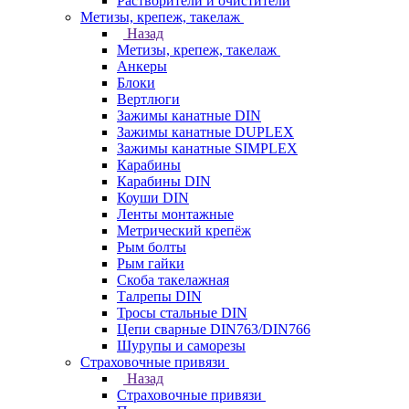
Растворители и очистители
Метизы, крепеж, такелаж
Назад
Метизы, крепеж, такелаж
Анкеры
Блоки
Вертлюги
Зажимы канатные DIN
Зажимы канатные DUPLEX
Зажимы канатные SIMPLEX
Карабины
Карабины DIN
Коуши DIN
Ленты монтажные
Метрический крепёж
Рым болты
Рым гайки
Скоба такелажная
Талрепы DIN
Тросы стальные DIN
Цепи сварные DIN763/DIN766
Шурупы и саморезы
Страховочные привязи
Назад
Страховочные привязи