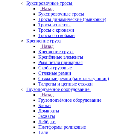
Буксировочные тросы
Назад
Буксировочные тросы
Тросы динамические (рывковые)
Тросы из ленты
Тросы с крюками
Тросы со скобами
Крепление груза
Назад
Крепление груза
Крепёжные элементы
Рым петля приварная
Скобы грузовые
Стяжные ремни
Стяжные ремни (комплектующие)
Талрепы и цепные стяжки
Грузоподъёмное оборудование
Назад
Грузоподъёмное оборудование
Блоки
Домкраты
Захваты
Лебёдки
Платформы роликовые
Тали