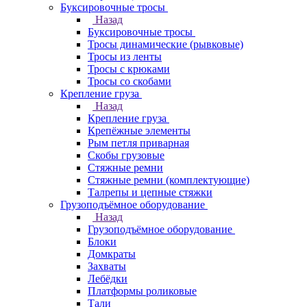
Буксировочные тросы
Назад
Буксировочные тросы
Тросы динамические (рывковые)
Тросы из ленты
Тросы с крюками
Тросы со скобами
Крепление груза
Назад
Крепление груза
Крепёжные элементы
Рым петля приварная
Скобы грузовые
Стяжные ремни
Стяжные ремни (комплектующие)
Талрепы и цепные стяжки
Грузоподъёмное оборудование
Назад
Грузоподъёмное оборудование
Блоки
Домкраты
Захваты
Лебёдки
Платформы роликовые
Тали