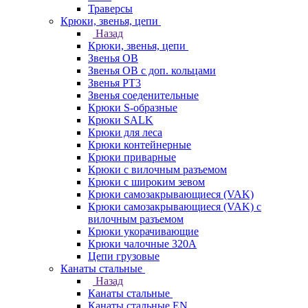
Траверсы
Крюки, звенья, цепи
Назад
Крюки, звенья, цепи
Звенья ОВ
Звенья ОВ с доп. кольцами
Звенья РТ3
Звенья соеденительные
Крюки S-образные
Крюки SALK
Крюки для леса
Крюки контейнерные
Крюки приварные
Крюки с вилочным разъемом
Крюки с широким зевом
Крюки самозакрывающиеся (VAK)
Крюки самозакрывающиеся (VAK) с
вилочным разъемом
Крюки укорачивающие
Крюки чалочные 320А
Цепи грузовые
Канаты стальные
Назад
Канаты стальные
Канаты стальные EN