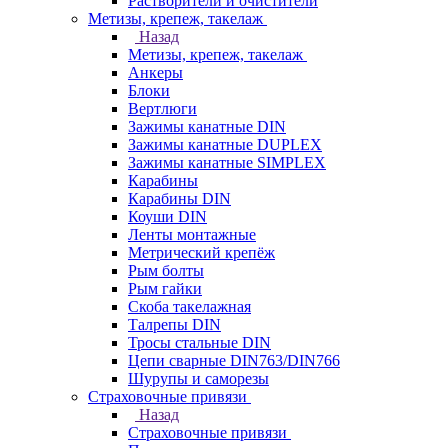
Растворители и очистители
Метизы, крепеж, такелаж
Назад
Метизы, крепеж, такелаж
Анкеры
Блоки
Вертлюги
Зажимы канатные DIN
Зажимы канатные DUPLEX
Зажимы канатные SIMPLEX
Карабины
Карабины DIN
Коуши DIN
Ленты монтажные
Метрический крепёж
Рым болты
Рым гайки
Скоба такелажная
Талрепы DIN
Тросы стальные DIN
Цепи сварные DIN763/DIN766
Шурупы и саморезы
Страховочные привязи
Назад
Страховочные привязи