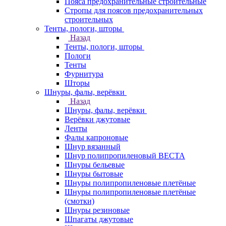
Пояса предохранительные строительные
Стропы для поясов предохранительных
строительных
Тенты, пологи, шторы
Назад
Тенты, пологи, шторы
Пологи
Тенты
Фурнитура
Шторы
Шнуры, фалы, верёвки
Назад
Шнуры, фалы, верёвки
Верёвки джутовые
Ленты
Фалы капроновые
Шнур вязанный
Шнур полипропиленовый ВЕСТА
Шнуры бельевые
Шнуры бытовые
Шнуры полипропиленовые плетёные
Шнуры полипропиленовые плетёные
(смотки)
Шнуры резиновые
Шпагаты джутовые