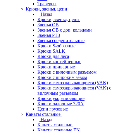
Траверсы
Крюки, звенья, цепи
Назад
Крюки, звенья, цепи
Звенья ОВ
Звенья ОВ с доп. кольцами
Звенья РТ3
Звенья соеденительные
Крюки S-образные
Крюки SALK
Крюки для леса
Крюки контейнерные
Крюки приварные
Крюки с вилочным разъемом
Крюки с широким зевом
Крюки самозакрывающиеся (VAK)
Крюки самозакрывающиеся (VAK) с
вилочным разъемом
Крюки укорачивающие
Крюки чалочные 320А
Цепи грузовые
Канаты стальные
Назад
Канаты стальные
Канаты стальные EN