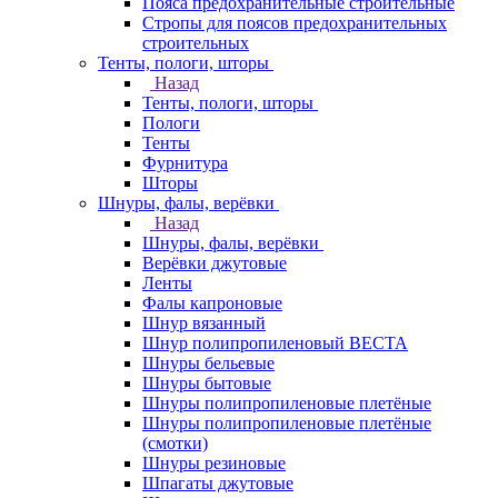
Пояса предохранительные строительные
Стропы для поясов предохранительных
строительных
Тенты, пологи, шторы
Назад
Тенты, пологи, шторы
Пологи
Тенты
Фурнитура
Шторы
Шнуры, фалы, верёвки
Назад
Шнуры, фалы, верёвки
Верёвки джутовые
Ленты
Фалы капроновые
Шнур вязанный
Шнур полипропиленовый ВЕСТА
Шнуры бельевые
Шнуры бытовые
Шнуры полипропиленовые плетёные
Шнуры полипропиленовые плетёные
(смотки)
Шнуры резиновые
Шпагаты джутовые