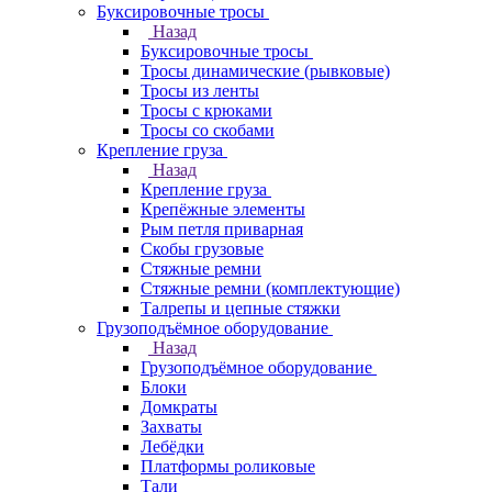
Буксировочные тросы
Назад
Буксировочные тросы
Тросы динамические (рывковые)
Тросы из ленты
Тросы с крюками
Тросы со скобами
Крепление груза
Назад
Крепление груза
Крепёжные элементы
Рым петля приварная
Скобы грузовые
Стяжные ремни
Стяжные ремни (комплектующие)
Талрепы и цепные стяжки
Грузоподъёмное оборудование
Назад
Грузоподъёмное оборудование
Блоки
Домкраты
Захваты
Лебёдки
Платформы роликовые
Тали