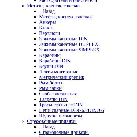
Растворители и очистители
Метизы, крепеж, такелаж
Назад
Метизы, крепеж, такелаж
Анкеры
Блоки
Вертлюги
Зажимы канатные DIN
Зажимы канатные DUPLEX
Зажимы канатные SIMPLEX
Карабины
Карабины DIN
Коуши DIN
Ленты монтажные
Метрический крепёж
Рым болты
Рым гайки
Скоба такелажная
Талрепы DIN
Тросы стальные DIN
Цепи сварные DIN763/DIN766
Шурупы и саморезы
Страховочные привязи
Назад
Страховочные привязи