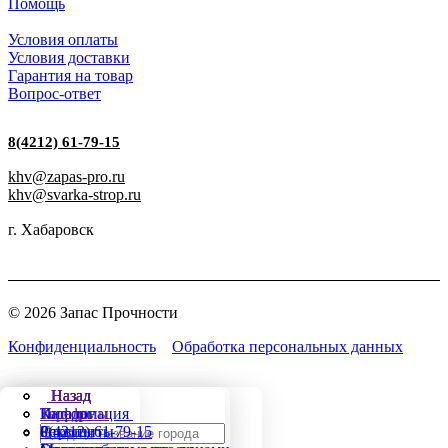
Помощь
Условия оплаты
Условия доставки
Гарантия на товар
Вопрос-ответ
8(4212) 61-79-15
khv@zapas-pro.ru
khv@svarka-strop.ru
г. Хабаровск
© 2026 Запас Прочности
Конфиденциальность
Обработка персональных данных
Назад
Назад
Назад
Назад
Города
Каталог
Информация
Телефоны
Стропы
Реквизиты
8(4212) 61-79-15