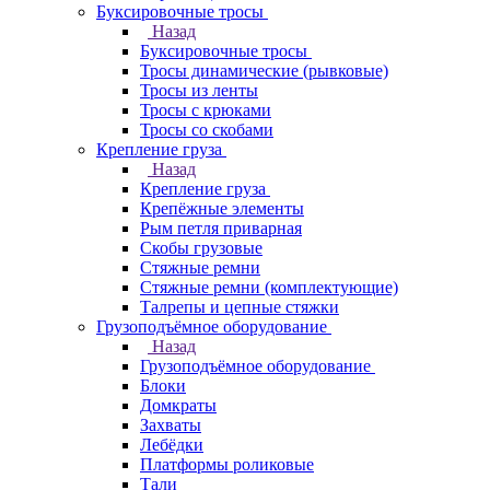
Буксировочные тросы
Назад
Буксировочные тросы
Тросы динамические (рывковые)
Тросы из ленты
Тросы с крюками
Тросы со скобами
Крепление груза
Назад
Крепление груза
Крепёжные элементы
Рым петля приварная
Скобы грузовые
Стяжные ремни
Стяжные ремни (комплектующие)
Талрепы и цепные стяжки
Грузоподъёмное оборудование
Назад
Грузоподъёмное оборудование
Блоки
Домкраты
Захваты
Лебёдки
Платформы роликовые
Тали