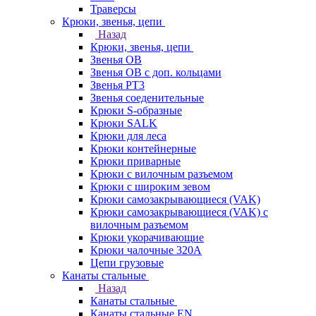
Траверсы
Крюки, звенья, цепи
Назад
Крюки, звенья, цепи
Звенья ОВ
Звенья ОВ с доп. кольцами
Звенья РТ3
Звенья соеденительные
Крюки S-образные
Крюки SALK
Крюки для леса
Крюки контейнерные
Крюки приварные
Крюки с вилочным разъемом
Крюки с широким зевом
Крюки самозакрывающиеся (VAK)
Крюки самозакрывающиеся (VAK) с
вилочным разъемом
Крюки укорачивающие
Крюки чалочные 320А
Цепи грузовые
Канаты стальные
Назад
Канаты стальные
Канаты стальные EN