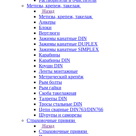
Растворители и очистители
Метизы, крепеж, такелаж
Назад
Метизы, крепеж, такелаж
Анкеры
Блоки
Вертлюги
Зажимы канатные DIN
Зажимы канатные DUPLEX
Зажимы канатные SIMPLEX
Карабины
Карабины DIN
Коуши DIN
Ленты монтажные
Метрический крепёж
Рым болты
Рым гайки
Скоба такелажная
Талрепы DIN
Тросы стальные DIN
Цепи сварные DIN763/DIN766
Шурупы и саморезы
Страховочные привязи
Назад
Страховочные привязи