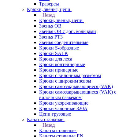
Траверсы
Крюки, звенья, цепи
Назад
Крюки, звенья, цепи
Звенья ОВ
Звенья ОВ с доп. кольцами
Звенья РТ3
Звенья соеденительные
Крюки S-образные
Крюки SALK
Крюки для леса
Крюки контейнерные
Крюки приварные
Крюки с вилочным разъемом
Крюки с широким зевом
Крюки самозакрывающиеся (VAK)
Крюки самозакрывающиеся (VAK) с
вилочным разъемом
Крюки укорачивающие
Крюки чалочные 320А
Цепи грузовые
Канаты стальные
Назад
Канаты стальные
Канаты стальные EN