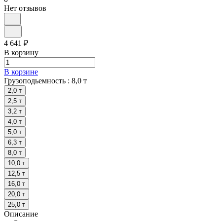
Нет отзывов
4 641 ₽
В корзину
В корзине
Грузоподьемность :
8,0 т
2,0 т
2,5 т
3,2 т
4,0 т
5,0 т
6,3 т
8,0 т
10,0 т
12,5 т
16,0 т
20,0 т
25,0 т
Описание