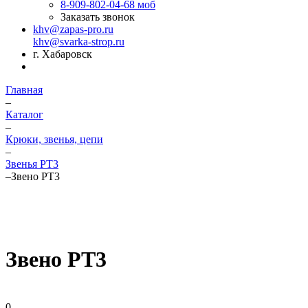
8-909-802-04-68
моб
Заказать звонок
khv@zapas-pro.ru
khv@svarka-strop.ru
г. Хабаровск
Главная
–
Каталог
–
Крюки, звенья, цепи
–
Звенья РТ3
–
Звено РТ3
Звено РТ3
0