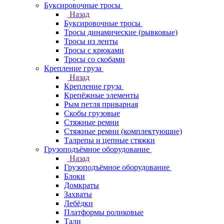
Буксировочные тросы
Назад
Буксировочные тросы
Тросы динамические (рывковые)
Тросы из ленты
Тросы с крюками
Тросы со скобами
Крепление груза
Назад
Крепление груза
Крепёжные элементы
Рым петля приварная
Скобы грузовые
Стяжные ремни
Стяжные ремни (комплектующие)
Талрепы и цепные стяжки
Грузоподъёмное оборудование
Назад
Грузоподъёмное оборудование
Блоки
Домкраты
Захваты
Лебёдки
Платформы роликовые
Тали