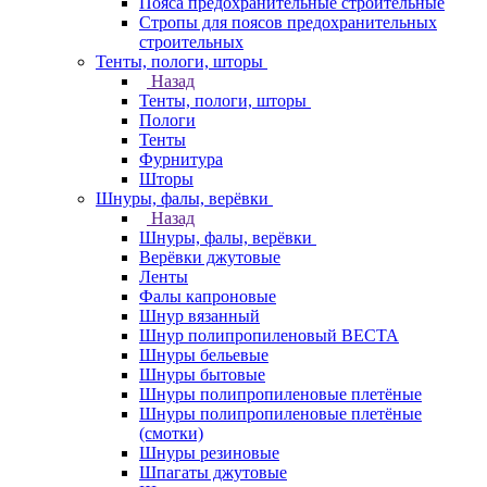
Пояса предохранительные строительные
Стропы для поясов предохранительных
строительных
Тенты, пологи, шторы
Назад
Тенты, пологи, шторы
Пологи
Тенты
Фурнитура
Шторы
Шнуры, фалы, верёвки
Назад
Шнуры, фалы, верёвки
Верёвки джутовые
Ленты
Фалы капроновые
Шнур вязанный
Шнур полипропиленовый ВЕСТА
Шнуры бельевые
Шнуры бытовые
Шнуры полипропиленовые плетёные
Шнуры полипропиленовые плетёные
(смотки)
Шнуры резиновые
Шпагаты джутовые