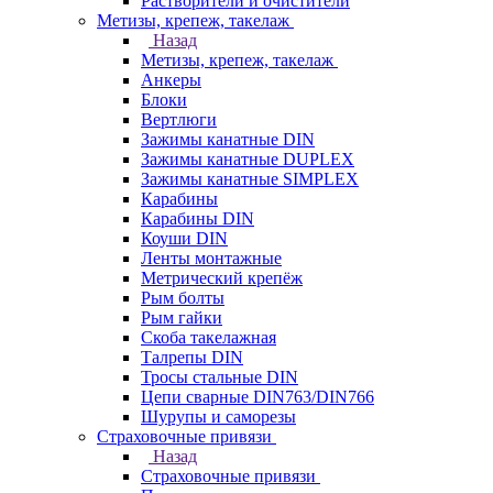
Растворители и очистители
Метизы, крепеж, такелаж
Назад
Метизы, крепеж, такелаж
Анкеры
Блоки
Вертлюги
Зажимы канатные DIN
Зажимы канатные DUPLEX
Зажимы канатные SIMPLEX
Карабины
Карабины DIN
Коуши DIN
Ленты монтажные
Метрический крепёж
Рым болты
Рым гайки
Скоба такелажная
Талрепы DIN
Тросы стальные DIN
Цепи сварные DIN763/DIN766
Шурупы и саморезы
Страховочные привязи
Назад
Страховочные привязи