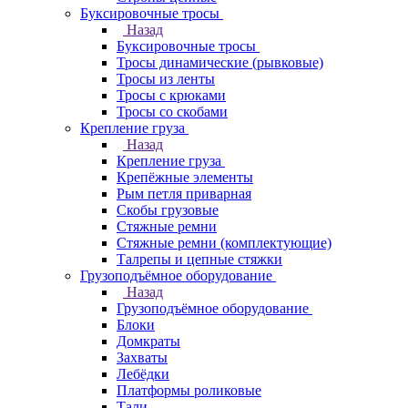
Буксировочные тросы
Назад
Буксировочные тросы
Тросы динамические (рывковые)
Тросы из ленты
Тросы с крюками
Тросы со скобами
Крепление груза
Назад
Крепление груза
Крепёжные элементы
Рым петля приварная
Скобы грузовые
Стяжные ремни
Стяжные ремни (комплектующие)
Талрепы и цепные стяжки
Грузоподъёмное оборудование
Назад
Грузоподъёмное оборудование
Блоки
Домкраты
Захваты
Лебёдки
Платформы роликовые
Тали