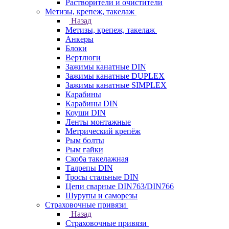
Растворители и очистители
Метизы, крепеж, такелаж
Назад
Метизы, крепеж, такелаж
Анкеры
Блоки
Вертлюги
Зажимы канатные DIN
Зажимы канатные DUPLEX
Зажимы канатные SIMPLEX
Карабины
Карабины DIN
Коуши DIN
Ленты монтажные
Метрический крепёж
Рым болты
Рым гайки
Скоба такелажная
Талрепы DIN
Тросы стальные DIN
Цепи сварные DIN763/DIN766
Шурупы и саморезы
Страховочные привязи
Назад
Страховочные привязи