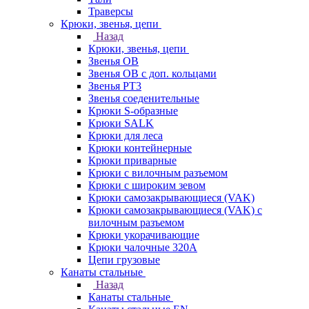
Траверсы
Крюки, звенья, цепи
Назад
Крюки, звенья, цепи
Звенья ОВ
Звенья ОВ с доп. кольцами
Звенья РТ3
Звенья соеденительные
Крюки S-образные
Крюки SALK
Крюки для леса
Крюки контейнерные
Крюки приварные
Крюки с вилочным разъемом
Крюки с широким зевом
Крюки самозакрывающиеся (VAK)
Крюки самозакрывающиеся (VAK) с
вилочным разъемом
Крюки укорачивающие
Крюки чалочные 320А
Цепи грузовые
Канаты стальные
Назад
Канаты стальные