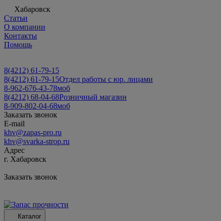
Хабаровск
Статьи
О компании
Контакты
Помощь
8(4212) 61-79-15
8(4212) 61-79-15
Отдел работы с юр. лицами
8-962-676-43-78
моб
8(4212) 68-04-68
Розничный магазин
8-909-802-04-68
моб
Заказать звонок
E-mail
khv@zapas-pro.ru
khv@svarka-strop.ru
Адрес
г. Хабаровск
Заказать звонок
Каталог