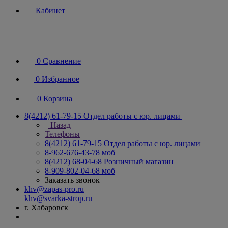
Кабинет
0
Сравнение
0
Избранное
0
Корзина
8(4212) 61-79-15
Отдел работы с юр. лицами
Назад
Телефоны
8(4212) 61-79-15
Отдел работы с юр. лицами
8-962-676-43-78
моб
8(4212) 68-04-68
Розничный магазин
8-909-802-04-68
моб
Заказать звонок
khv@zapas-pro.ru
khv@svarka-strop.ru
г. Хабаровск