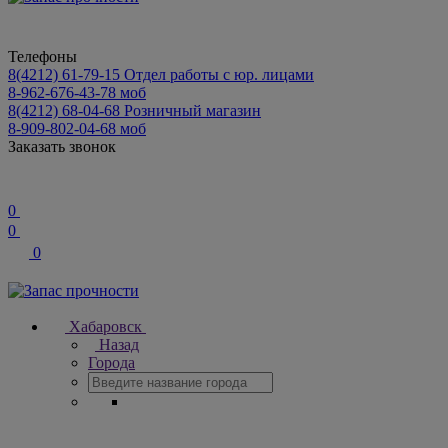
Телефоны
8(4212) 61-79-15
Отдел работы с юр. лицами
8-962-676-43-78
моб
8(4212) 68-04-68
Розничный магазин
8-909-802-04-68
моб
Заказать звонок
0
0
0
Хабаровск
Назад
Города