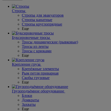
Стропы
Стропы для эвакуаторов
Стропы канатные
Стропы круглопрядные
Еще
Буксировочные тросы
Тросы динамические (рывковые)
Тросы из ленты
Тросы с крюками
Еще
Крепление груза
Крепёжные элементы
Рым петля приварная
Скобы грузовые
Еще
Грузоподъёмное оборудование
Блоки
Домкраты
Захваты
Еще