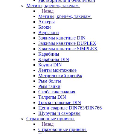
Растворители и очистители
Метизы, крепеж, такелаж
Назад
Метизы, крепеж, такелаж
Анкеры
Блоки
Вертлюги
Зажимы канатные DIN
Зажимы канатные DUPLEX
Зажимы канатные SIMPLEX
Карабины
Карабины DIN
Коуши DIN
Ленты монтажные
Метрический крепёж
Рым болты
Рым гайки
Скоба такелажная
Талрепы DIN
Тросы стальные DIN
Цепи сварные DIN763/DIN766
Шурупы и саморезы
Страховочные привязи
Назад
Страховочные привязи