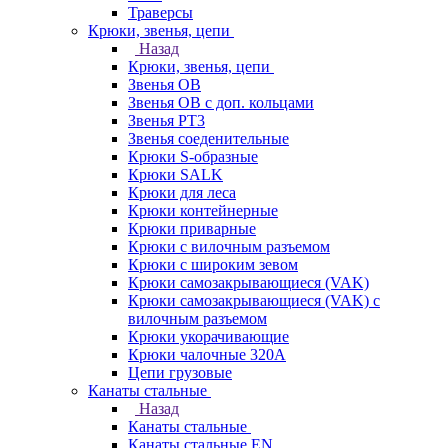
Траверсы
Крюки, звенья, цепи
Назад
Крюки, звенья, цепи
Звенья ОВ
Звенья ОВ с доп. кольцами
Звенья РТ3
Звенья соеденительные
Крюки S-образные
Крюки SALK
Крюки для леса
Крюки контейнерные
Крюки приварные
Крюки с вилочным разъемом
Крюки с широким зевом
Крюки самозакрывающиеся (VAK)
Крюки самозакрывающиеся (VAK) с
вилочным разъемом
Крюки укорачивающие
Крюки чалочные 320А
Цепи грузовые
Канаты стальные
Назад
Канаты стальные
Канаты стальные EN