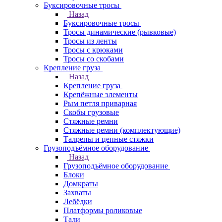
Буксировочные тросы
Назад
Буксировочные тросы
Тросы динамические (рывковые)
Тросы из ленты
Тросы с крюками
Тросы со скобами
Крепление груза
Назад
Крепление груза
Крепёжные элементы
Рым петля приварная
Скобы грузовые
Стяжные ремни
Стяжные ремни (комплектующие)
Талрепы и цепные стяжки
Грузоподъёмное оборудование
Назад
Грузоподъёмное оборудование
Блоки
Домкраты
Захваты
Лебёдки
Платформы роликовые
Тали