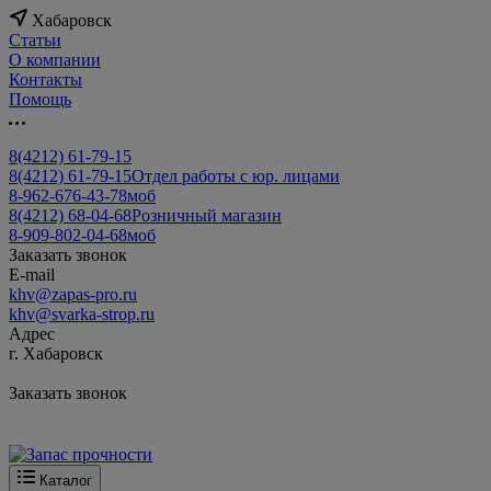
Хабаровск
Статьи
О компании
Контакты
Помощь
8(4212) 61-79-15
8(4212) 61-79-15
Отдел работы с юр. лицами
8-962-676-43-78
моб
8(4212) 68-04-68
Розничный магазин
8-909-802-04-68
моб
Заказать звонок
E-mail
khv@zapas-pro.ru
khv@svarka-strop.ru
Адрес
г. Хабаровск
Заказать звонок
Каталог