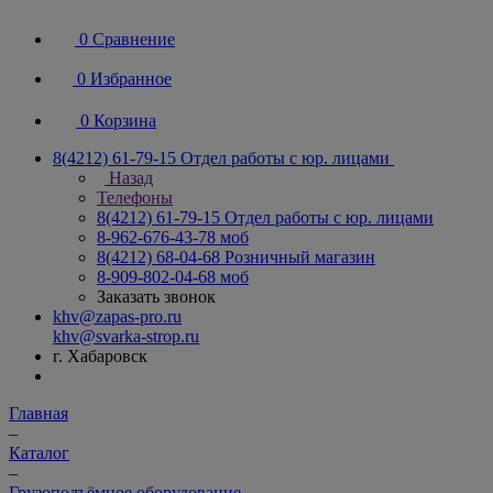
0
Сравнение
0
Избранное
0
Корзина
8(4212) 61-79-15
Отдел работы с юр. лицами
Назад
Телефоны
8(4212) 61-79-15
Отдел работы с юр. лицами
8-962-676-43-78
моб
8(4212) 68-04-68
Розничный магазин
8-909-802-04-68
моб
Заказать звонок
khv@zapas-pro.ru
khv@svarka-strop.ru
г. Хабаровск
Главная
–
Каталог
–
Грузоподъёмное оборудование